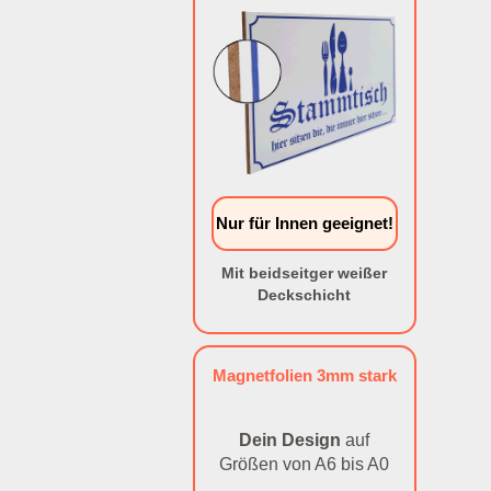
Nur für Innen geeignet!
Mit beidseitger weißer
Deckschicht
Magnetfolien 3mm stark
Dein Design
auf
Größen von A6 bis A0