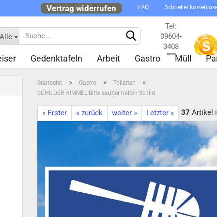
Vertrag widerrufen
FAQ
Schneller kostenlos
Tel:
09604-
Alle
3408
iser
Gedenktafeln
Arbeit
Gastro
Müll
Pa
Kontakt
»
»
»
Startseite
Gastro
Toiletten
SCHILDER HIMMEL Bitte sauber halten Schild
37
Artikel 
« Erster
« zurück
weiter »
Letzter »
Konto 
Passw