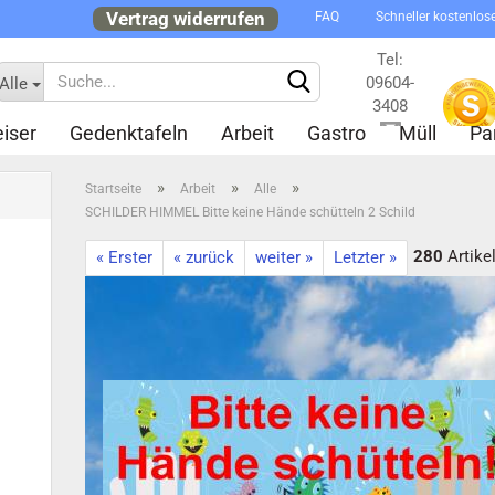
Vertrag widerrufen
FAQ
Schneller kostenlos
Tel:
09604-
Alle
3408
iser
Gedenktafeln
Arbeit
Gastro
Müll
Pa
Kontakt
»
»
»
Startseite
Arbeit
Alle
SCHILDER HIMMEL Bitte keine Hände schütteln 2 Schild
280
Artikel
« Erster
« zurück
weiter »
Letzter »
Konto 
Passw