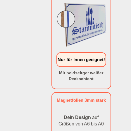
Nur für Innen geeignet!
Mit beidseitger weißer
Deckschicht
Magnetfolien 3mm stark
Dein Design
auf
Größen von A6 bis A0