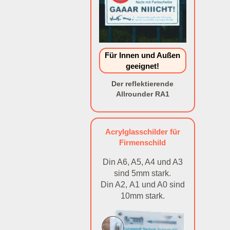
Für Innen und Außen
geeignet!
Der reflektierende
Allrounder RA1
Acrylglasschilder für
Firmenschild
Din A6, A5, A4 und A3
sind 5mm stark.
Din A2, A1 und A0 sind
10mm stark.