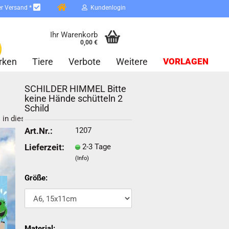
er Versand *
Kundenlogin
Ihr Warenkorb
0,00 €
rken
Tiere
Verbote
Weitere
VORLAGEN
SCHILDER HIMMEL Bitte
keine Hände schütteln 2
Schild
 in dieser Kategorie
1207
Art.Nr.:
2-3 Tage
Lieferzeit:
erstellen
(Info)
ort vergessen?
Größe:
Schnelle Anmeldung mit
Material: