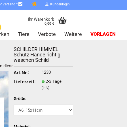
er Versand *
Kundenlogin
Ihr Warenkorb
0,00 €
rken
Tiere
Verbote
Weitere
VORLAGEN
SCHILDER HIMMEL
Schutz Hände richtig
waschen Schild
in dieser Kategorie
1230
Art.Nr.:
2-3 Tage
Lieferzeit:
erstellen
(Info)
ort vergessen?
Größe:
Schnelle Anmeldung mit
Material: