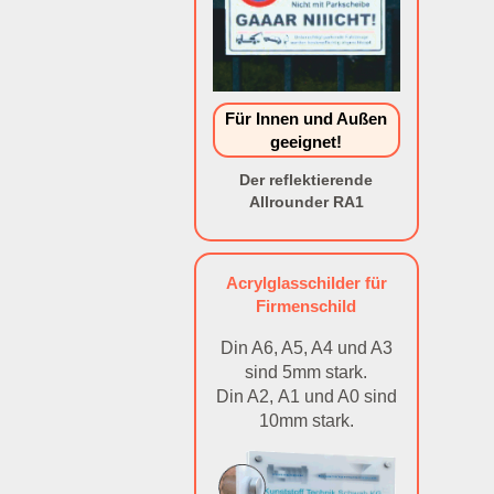
Für Innen und Außen
geeignet!
Der reflektierende
Allrounder RA1
Acrylglasschilder für
Firmenschild
Din A6, A5, A4 und A3
sind 5mm stark.
Din A2, A1 und A0 sind
10mm stark.