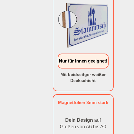
Nur für Innen geeignet!
Mit beidseitger weißer
Deckschicht
Magnetfolien 3mm stark
Dein Design
auf
Größen von A6 bis A0