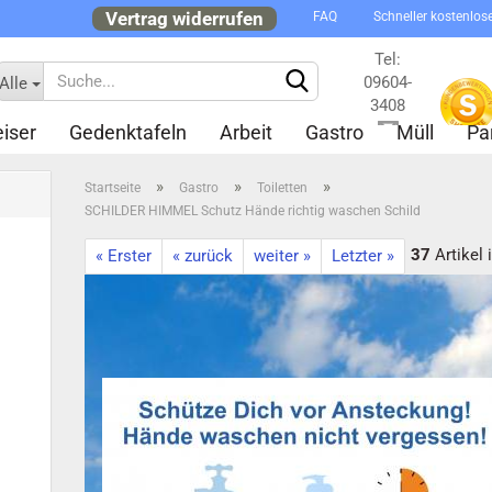
Vertrag widerrufen
FAQ
Schneller kostenlos
Tel:
09604-
Alle
3408
iser
Gedenktafeln
Arbeit
Gastro
Müll
Pa
Kontakt
»
»
»
Startseite
Gastro
Toiletten
SCHILDER HIMMEL Schutz Hände richtig waschen Schild
37
Artikel 
« Erster
« zurück
weiter »
Letzter »
Konto 
Passw