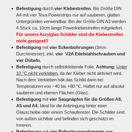
Befestigung
durch
vier Klebestreifen
. Bis Größe DIN
A4 mit vier Tesa Powerstrips nur auf sauberen, glatten
Untergründen verwendbar. Bei der Größe DIN A3 werden
4 Stück ca. 10cm lange Powerklebestreifen mitgeliefert.
Für unsere Acrylglas Schilder sind die Klebestreifen
nicht geeignet!!
Befestigung
mit
vier Eckenbohrungen
(3mm
Durchmesser), inkl.
vier V2A Edelstahlschrauben und
vier Dübeln.
Befestigung
durch selbstklebende Folie.
Achtung:
Unter
10 °C nicht verkleben
, da der Kleber nicht aktiviert wird.
Nach dem Verkleben hält das Schild dann bei
Temperaturen von −40 bis +80 °C. Haftet nur auf absolut
sauberen und ebenen Flächen (Glas).
Befestigung
mit
vier Saugnäpfen für die Größen A6,
A5 und A4
. Ideal für die Anbringung hinter einer
Glasscheibe oder einem Schaufenster. Die Schilder sind
von außen sichtbar und befinden sich geschützt im
Inneren.
Befestigung
mit
vier Befestigungselemente aus