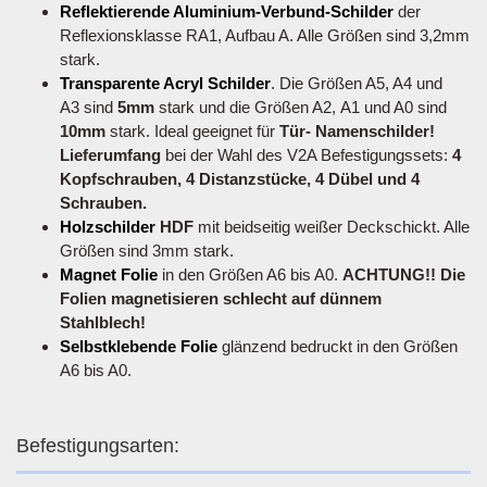
Reflektierende Aluminium-Verbund-Schilder
der
Reflexionsklasse RA1, Aufbau A. Alle Größen sind 3,2mm
stark.
Transparente Acryl Schilder
. Die Größen A5, A4 und
A3 sind
5mm
stark und die Größen A2, A1 und A0 sind
10mm
stark. Ideal geeignet für
Tür- Namenschilder!
Lieferumfang
bei der Wahl des V2A Befestigungssets:
4
Kopfschrauben, 4 Distanzstücke, 4 Dübel und 4
Schrauben.
Holzschilder
HDF
mit beidseitig weißer Deckschickt. Alle
Größen sind 3mm stark.
Magnet Folie
in den Größen A6 bis A0.
ACHTUNG!! Die
Folien magnetisieren schlecht auf dünnem
Stahlblech!
Selbstklebende Folie
glänzend bedruckt in den Größen
A6 bis A0.
Befestigungsarten: