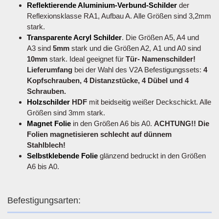
Reflektierende Aluminium-Verbund-Schilder
der
Reflexionsklasse RA1, Aufbau A. Alle Größen sind 3,2mm
stark.
Transparente Acryl Schilder
. Die Größen A5, A4 und
A3 sind
5mm
stark und die Größen A2, A1 und A0 sind
10mm
stark. Ideal geeignet für
Tür- Namenschilder!
Lieferumfang
bei der Wahl des V2A Befestigungssets:
4
Kopfschrauben, 4 Distanzstücke, 4 Dübel und 4
Schrauben.
Holzschilder
HDF
mit beidseitig weißer Deckschickt. Alle
Größen sind 3mm stark.
Magnet Folie
in den Größen A6 bis A0.
ACHTUNG!! Die
Folien magnetisieren schlecht auf dünnem
Stahlblech!
Selbstklebende Folie
glänzend bedruckt in den Größen
A6 bis A0.
Befestigungsarten: