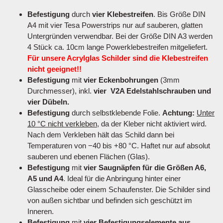
Befestigung
durch
vier Klebestreifen
. Bis Größe DIN
A4 mit vier Tesa Powerstrips nur auf sauberen, glatten
Untergründen verwendbar. Bei der Größe DIN A3 werden
4 Stück ca. 10cm lange Powerklebestreifen mitgeliefert.
Für unsere Acrylglas Schilder sind die Klebestreifen
nicht geeignet!!
Befestigung
mit
vier Eckenbohrungen
(3mm
Durchmesser), inkl.
vier V2A Edelstahlschrauben und
vier Dübeln.
Befestigung
durch selbstklebende Folie.
Achtung:
Unter
10 °C nicht verkleben
, da der Kleber nicht aktiviert wird.
Nach dem Verkleben hält das Schild dann bei
Temperaturen von −40 bis +80 °C. Haftet nur auf absolut
sauberen und ebenen Flächen (Glas).
Befestigung
mit
vier Saugnäpfen für die Größen A6,
A5 und A4
. Ideal für die Anbringung hinter einer
Glasscheibe oder einem Schaufenster. Die Schilder sind
von außen sichtbar und befinden sich geschützt im
Inneren.
Befestigung
mit
vier Befestigungselemente aus