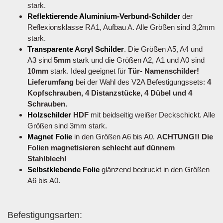
stark.
Reflektierende Aluminium-Verbund-Schilder
der
Reflexionsklasse RA1, Aufbau A. Alle Größen sind 3,2mm
stark.
Transparente Acryl Schilder
. Die Größen A5, A4 und
A3 sind
5mm
stark und die Größen A2, A1 und A0 sind
10mm
stark. Ideal geeignet für
Tür- Namenschilder!
Lieferumfang
bei der Wahl des V2A Befestigungssets:
4
Kopfschrauben, 4 Distanzstücke, 4 Dübel und 4
Schrauben.
Holzschilder
HDF
mit beidseitig weißer Deckschickt. Alle
Größen sind 3mm stark.
Magnet Folie
in den Größen A6 bis A0.
ACHTUNG!! Die
Folien magnetisieren schlecht auf dünnem
Stahlblech!
Selbstklebende Folie
glänzend bedruckt in den Größen
A6 bis A0.
Befestigungsarten: