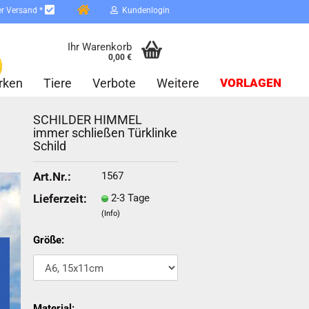
er Versand *
Kundenlogin
Ihr Warenkorb
0,00 €
rken
Tiere
Verbote
Weitere
VORLAGEN
SCHILDER HIMMEL
immer schließen Türklinke
Schild
1567
Art.Nr.:
2-3 Tage
Lieferzeit:
erstellen
(Info)
ort vergessen?
Größe:
Schnelle Anmeldung mit
Material: