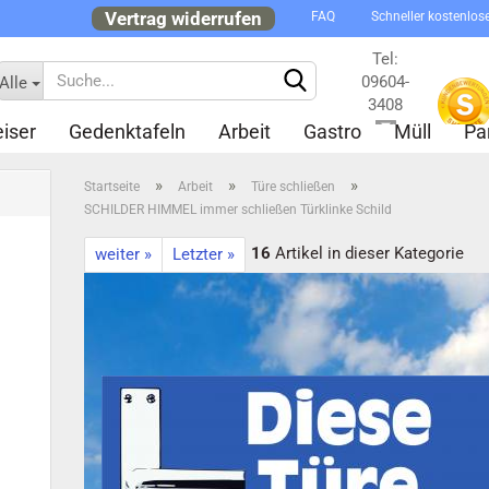
Vertrag widerrufen
FAQ
Schneller kostenlos
Tel:
09604-
Alle
3408
iser
Gedenktafeln
Arbeit
Gastro
Müll
Pa
Kontakt
»
»
»
Startseite
Arbeit
Türe schließen
SCHILDER HIMMEL immer schließen Türklinke Schild
16
Artikel in dieser Kategorie
weiter »
Letzter »
Konto 
Passw