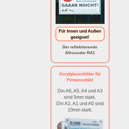
Für Innen und Außen
geeignet!
Der reflektierende
Allrounder RA1
Acrylglasschilder für
Firmenschild
Din A6, A5, A4 und A3
sind 5mm stark.
Din A2, A1 und A0 sind
10mm stark.