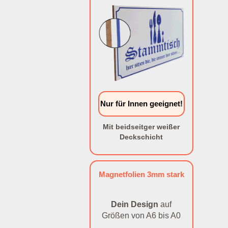
Nur für Innen geeignet!
Mit beidseitger weißer
Deckschicht
Magnetfolien 3mm stark
Dein Design
auf
Größen von A6 bis A0