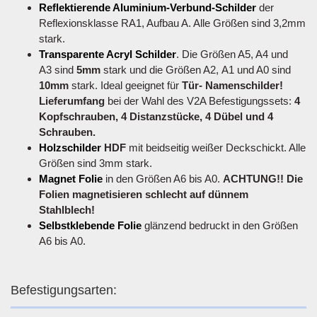
Reflektierende Aluminium-Verbund-Schilder
der
Reflexionsklasse RA1, Aufbau A. Alle Größen sind 3,2mm
stark.
Transparente Acryl Schilder
. Die Größen A5, A4 und
A3 sind
5mm
stark und die Größen A2, A1 und A0 sind
10mm
stark. Ideal geeignet für
Tür- Namenschilder!
Lieferumfang
bei der Wahl des V2A Befestigungssets:
4
Kopfschrauben, 4 Distanzstücke, 4 Dübel und 4
Schrauben.
Holzschilder
HDF
mit beidseitig weißer Deckschickt. Alle
Größen sind 3mm stark.
Magnet Folie
in den Größen A6 bis A0.
ACHTUNG!! Die
Folien magnetisieren schlecht auf dünnem
Stahlblech!
Selbstklebende Folie
glänzend bedruckt in den Größen
A6 bis A0.
Befestigungsarten: