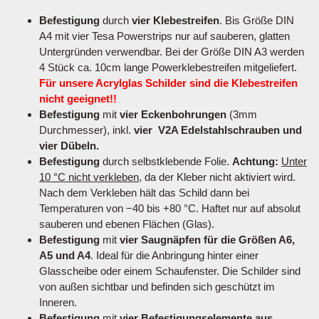
Befestigung
durch
vier Klebestreifen
. Bis Größe DIN
A4 mit vier Tesa Powerstrips nur auf sauberen, glatten
Untergründen verwendbar. Bei der Größe DIN A3 werden
4 Stück ca. 10cm lange Powerklebestreifen mitgeliefert.
Für unsere Acrylglas Schilder sind die Klebestreifen
nicht geeignet!!
Befestigung
mit
vier Eckenbohrungen
(3mm
Durchmesser), inkl.
vier V2A Edelstahlschrauben und
vier Dübeln.
Befestigung
durch selbstklebende Folie.
Achtung:
Unter
10 °C nicht verkleben
, da der Kleber nicht aktiviert wird.
Nach dem Verkleben hält das Schild dann bei
Temperaturen von −40 bis +80 °C. Haftet nur auf absolut
sauberen und ebenen Flächen (Glas).
Befestigung
mit
vier Saugnäpfen für die Größen A6,
A5 und A4
. Ideal für die Anbringung hinter einer
Glasscheibe oder einem Schaufenster. Die Schilder sind
von außen sichtbar und befinden sich geschützt im
Inneren.
Befestigung
mit
vier Befestigungselemente aus