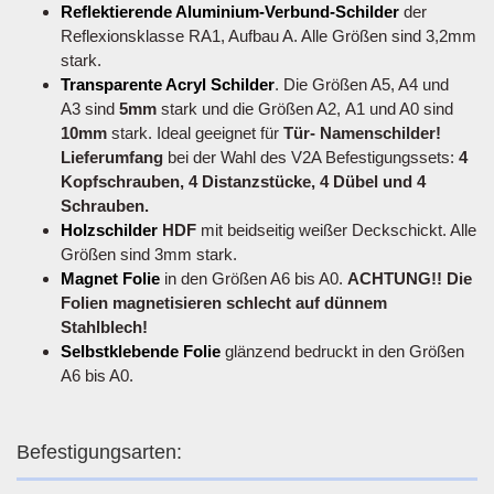
Reflektierende Aluminium-Verbund-Schilder
der
Reflexionsklasse RA1, Aufbau A. Alle Größen sind 3,2mm
stark.
Transparente Acryl Schilder
. Die Größen A5, A4 und
A3 sind
5mm
stark und die Größen A2, A1 und A0 sind
10mm
stark. Ideal geeignet für
Tür- Namenschilder!
Lieferumfang
bei der Wahl des V2A Befestigungssets:
4
Kopfschrauben, 4 Distanzstücke, 4 Dübel und 4
Schrauben.
Holzschilder
HDF
mit beidseitig weißer Deckschickt. Alle
Größen sind 3mm stark.
Magnet Folie
in den Größen A6 bis A0.
ACHTUNG!! Die
Folien magnetisieren schlecht auf dünnem
Stahlblech!
Selbstklebende Folie
glänzend bedruckt in den Größen
A6 bis A0.
Befestigungsarten: