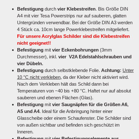
Befestigung
durch
vier Klebestreifen
. Bis Größe DIN
A4 mit vier Tesa Powerstrips nur auf sauberen, glatten
Untergründen verwendbar. Bei der Größe DIN A3 werden
4 Stück ca. 10cm lange Powerklebestreifen mitgeliefert.
Für unsere Acrylglas Schilder sind die Klebestreifen
nicht geeignet!!
Befestigung
mit
vier Eckenbohrungen
(3mm
Durchmesser), inkl.
vier V2A Edelstahlschrauben und
vier Dübeln.
Befestigung
durch selbstklebende Folie.
Achtung:
Unter
10 °C nicht verkleben
, da der Kleber nicht aktiviert wird.
Nach dem Verkleben hält das Schild dann bei
Temperaturen von −40 bis +80 °C. Haftet nur auf absolut
sauberen und ebenen Flächen (Glas).
Befestigung
mit
vier Saugnäpfen für die Größen A6,
A5 und A4
. Ideal für die Anbringung hinter einer
Glasscheibe oder einem Schaufenster. Die Schilder sind
von außen sichtbar und befinden sich geschützt im
Inneren.
Befestigung
mit
vier Befestigungselemente aus