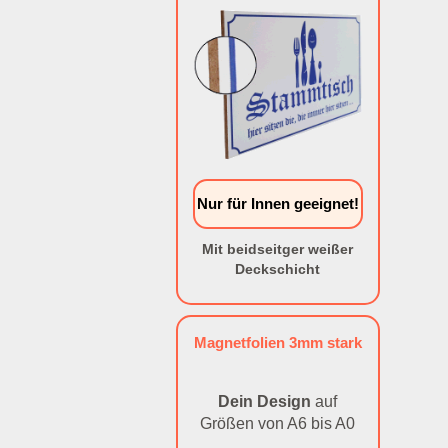
Nur für Innen geeignet!
Mit beidseitger weißer
Deckschicht
Magnetfolien 3mm stark
Dein Design
auf
Größen von A6 bis A0