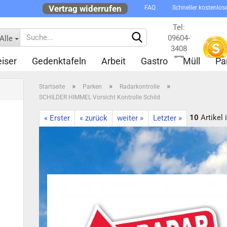
Vertrag widerrufen
FAQ
Schneller kostenlos
Tel:
09604-
Alle
3408
iser
Gedenktafeln
Arbeit
Gastro
Müll
Pa
Kontakt
»
»
»
Startseite
Parken
Radarkontrolle
SCHILDER HIMMEL Vorsicht Kontrolle Schild
10
Artikel 
« Erster
« zurück
weiter »
Letzter »
Konto 
Passw