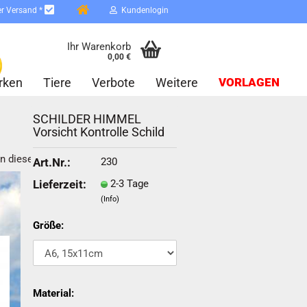
er Versand *
Kundenlogin
Ihr Warenkorb
0,00 €
rken
Tiere
Verbote
Weitere
VORLAGEN
SCHILDER HIMMEL
Vorsicht Kontrolle Schild
in dieser Kategorie
230
Art.Nr.:
2-3 Tage
Lieferzeit:
(Info)
erstellen
ort vergessen?
Größe:
Schnelle Anmeldung mit
Material: