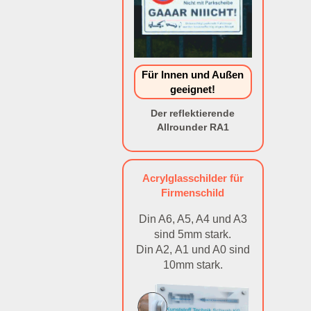
Für Innen und Außen
geeignet!
Der reflektierende
Allrounder RA1
Acrylglasschilder für
Firmenschild
Din A6, A5, A4 und A3
sind 5mm stark.
Din A2, A1 und A0 sind
10mm stark.