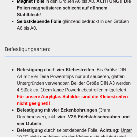
Magnet Folie
in den Größen A6 bis A0.
ACHTUNG!! Die
Folien magnetisieren schlecht auf dünnem
Stahlblech!
Selbstklebende Folie
glänzend bedruckt in den Größen
A6 bis A0.
Befestigungsarten:
Befestigung
durch
vier Klebestreifen
. Bis Größe DIN
A4 mit vier Tesa Powerstrips nur auf sauberen, glatten
Untergründen verwendbar. Bei der Größe DIN A3 werden
4 Stück ca. 10cm lange Powerklebestreifen mitgeliefert.
Für unsere Acrylglas Schilder sind die Klebestreifen
nicht geeignet!!
Befestigung
mit
vier Eckenbohrungen
(3mm
Durchmesser), inkl.
vier V2A Edelstahlschrauben und
vier Dübeln.
Befestigung
durch selbstklebende Folie.
Achtung:
Unter
10 °C nicht verkleben
, da der Kleber nicht aktiviert wird.