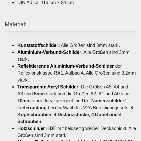
DIN A0 ca. 119 cm x 84 cm
Material:
Kunststoffschilder:
Alle Größen sind 3mm stark.
Aluminium-Verbund-Schilder
. Alle Größen sind 3mm
stark.
Reflektierende Aluminium-Verbund-Schilder
der
Reflexionsklasse RA1, Aufbau A. Alle Größen sind 3,2mm
stark.
Transparente Acryl Schilder
. Die Größen A5, A4 und
A3 sind
5mm
stark und die Größen A2, A1 und A0 sind
10mm
stark. Ideal geeignet für
Tür- Namenschilder!
Lieferumfang
bei der Wahl des V2A Befestigungssets:
4
Kopfschrauben, 4 Distanzstücke, 4 Dübel und 4
Schrauben.
Holzschilder
HDF
mit beidseitig weißer Deckschickt. Alle
Größen sind 3mm stark.