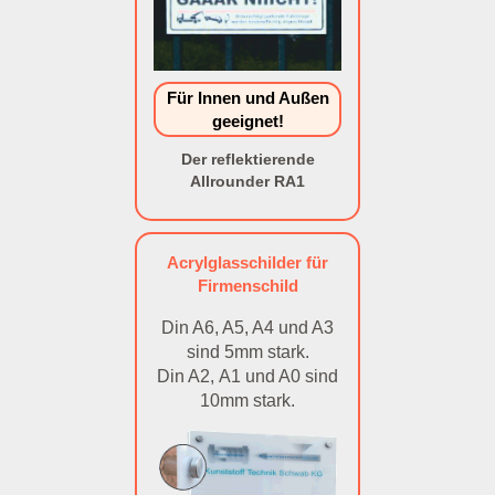
Für Innen und Außen
geeignet!
Der reflektierende
Allrounder RA1
Acrylglasschilder für
Firmenschild
Din A6, A5, A4 und A3
sind 5mm stark.
Din A2, A1 und A0 sind
10mm stark.