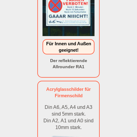
Für Innen und Außen
geeignet!
Der reflektierende
Allrounder RA1
Acrylglasschilder für
Firmenschild
Din A6, A5, A4 und A3
sind 5mm stark.
Din A2, A1 und A0 sind
10mm stark.