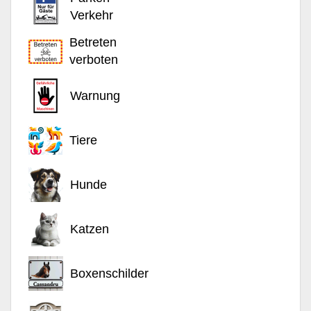
Verkehr
Betreten
verboten
Warnung
Tiere
Hunde
Katzen
Boxenschilder