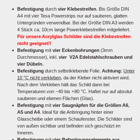
Befestigung
durch
vier Klebestreifen
. Bis Größe DIN
A4 mit vier Tesa Powerstrips nur auf sauberen, glatten
Untergründen verwendbar. Bei der Größe DIN A3 werden
4 Stück ca. 10cm lange Powerklebestreifen mitgeliefert.
Für unsere Acrylglas Schilder sind die Klebestreifen
nicht geeignet!!
Befestigung
mit
vier Eckenbohrungen
(3mm
Durchmesser), inkl.
vier V2A Edelstahlschrauben und
vier Dübeln.
Befestigung
durch selbstklebende Folie.
Achtung:
Unter
10 °C nicht verkleben
, da der Kleber nicht aktiviert wird.
Nach dem Verkleben hält das Schild dann bei
Temperaturen von −40 bis +80 °C. Haftet nur auf absolut
sauberen und ebenen Flächen (Glas).
Befestigung
mit
vier Saugnäpfen für die Größen A6,
A5 und A4
. Ideal für die Anbringung hinter einer
Glasscheibe oder einem Schaufenster. Die Schilder sind
von außen sichtbar und befinden sich geschützt im
Inneren.
Befestigung
mit
vier Befestigungselemente aus