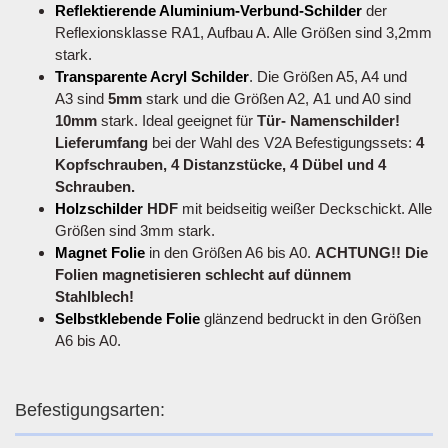
Reflektierende Aluminium-Verbund-Schilder
der
Reflexionsklasse RA1, Aufbau A. Alle Größen sind 3,2mm
stark.
Transparente Acryl Schilder
. Die Größen A5, A4 und
A3 sind
5mm
stark und die Größen A2, A1 und A0 sind
10mm
stark. Ideal geeignet für
Tür- Namenschilder!
Lieferumfang
bei der Wahl des V2A Befestigungssets:
4
Kopfschrauben, 4 Distanzstücke, 4 Dübel und 4
Schrauben.
Holzschilder
HDF
mit beidseitig weißer Deckschickt. Alle
Größen sind 3mm stark.
Magnet Folie
in den Größen A6 bis A0.
ACHTUNG!! Die
Folien magnetisieren schlecht auf dünnem
Stahlblech!
Selbstklebende Folie
glänzend bedruckt in den Größen
A6 bis A0.
Befestigungsarten: