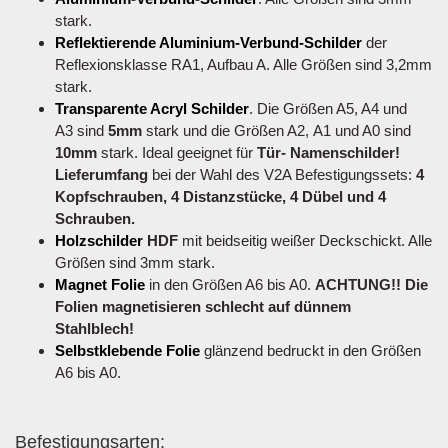
stark.
Reflektierende Aluminium-Verbund-Schilder
der
Reflexionsklasse RA1, Aufbau A. Alle Größen sind 3,2mm
stark.
Transparente Acryl Schilder
. Die Größen A5, A4 und
A3 sind
5mm
stark und die Größen A2, A1 und A0 sind
10mm
stark. Ideal geeignet für
Tür- Namenschilder!
Lieferumfang
bei der Wahl des V2A Befestigungssets:
4
Kopfschrauben, 4 Distanzstücke, 4 Dübel und 4
Schrauben.
Holzschilder
HDF
mit beidseitig weißer Deckschickt. Alle
Größen sind 3mm stark.
Magnet Folie
in den Größen A6 bis A0.
ACHTUNG!! Die
Folien magnetisieren schlecht auf dünnem
Stahlblech!
Selbstklebende Folie
glänzend bedruckt in den Größen
A6 bis A0.
Befestigungsarten: