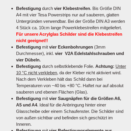
Befestigung
durch
vier Klebestreifen
. Bis Größe DIN
A4 mit vier Tesa Powerstrips nur auf sauberen, glatten
Untergründen verwendbar. Bei der Größe DIN A3 werden
4 Stück ca. 10cm lange Powerklebestreifen mitgeliefert.
Für unsere Acrylglas Schilder sind die Klebestreifen
nicht geeignet!!
Befestigung
mit
vier Eckenbohrungen
(3mm
Durchmesser), inkl.
vier V2A Edelstahlschrauben und
vier Dübeln.
Befestigung
durch selbstklebende Folie.
Achtung:
Unter
10 °C nicht verkleben
, da der Kleber nicht aktiviert wird.
Nach dem Verkleben hält das Schild dann bei
Temperaturen von −40 bis +80 °C. Haftet nur auf absolut
sauberen und ebenen Flächen (Glas).
Befestigung
mit
vier Saugnäpfen für die Größen A6,
A5 und A4
. Ideal für die Anbringung hinter einer
Glasscheibe oder einem Schaufenster. Die Schilder sind
von außen sichtbar und befinden sich geschützt im
Inneren.
Befestigung
mit
vier Befestigungselemente aus