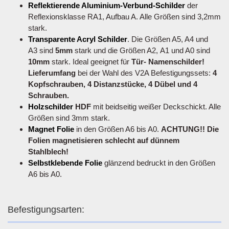
Reflektierende Aluminium-Verbund-Schilder
der
Reflexionsklasse RA1, Aufbau A. Alle Größen sind 3,2mm
stark.
Transparente Acryl Schilder
. Die Größen A5, A4 und
A3 sind
5mm
stark und die Größen A2, A1 und A0 sind
10mm
stark. Ideal geeignet für
Tür- Namenschilder!
Lieferumfang
bei der Wahl des V2A Befestigungssets:
4
Kopfschrauben, 4 Distanzstücke, 4 Dübel und 4
Schrauben.
Holzschilder
HDF
mit beidseitig weißer Deckschickt. Alle
Größen sind 3mm stark.
Magnet Folie
in den Größen A6 bis A0.
ACHTUNG!! Die
Folien magnetisieren schlecht auf dünnem
Stahlblech!
Selbstklebende Folie
glänzend bedruckt in den Größen
A6 bis A0.
Befestigungsarten: