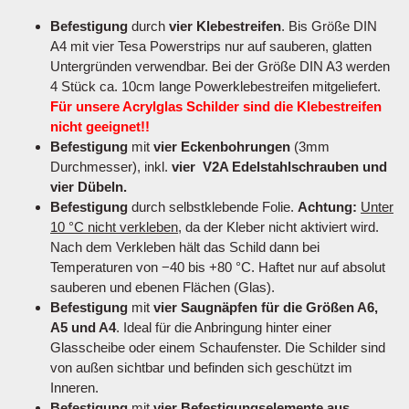
Befestigung
durch
vier Klebestreifen
. Bis Größe DIN
A4 mit vier Tesa Powerstrips nur auf sauberen, glatten
Untergründen verwendbar. Bei der Größe DIN A3 werden
4 Stück ca. 10cm lange Powerklebestreifen mitgeliefert.
Für unsere Acrylglas Schilder sind die Klebestreifen
nicht geeignet!!
Befestigung
mit
vier Eckenbohrungen
(3mm
Durchmesser), inkl.
vier V2A Edelstahlschrauben und
vier Dübeln.
Befestigung
durch selbstklebende Folie.
Achtung:
Unter
10 °C nicht verkleben
, da der Kleber nicht aktiviert wird.
Nach dem Verkleben hält das Schild dann bei
Temperaturen von −40 bis +80 °C. Haftet nur auf absolut
sauberen und ebenen Flächen (Glas).
Befestigung
mit
vier Saugnäpfen für die Größen A6,
A5 und A4
. Ideal für die Anbringung hinter einer
Glasscheibe oder einem Schaufenster. Die Schilder sind
von außen sichtbar und befinden sich geschützt im
Inneren.
Befestigung
mit
vier Befestigungselemente aus