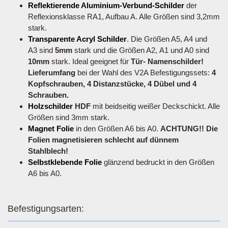
Reflektierende Aluminium-Verbund-Schilder
der
Reflexionsklasse RA1, Aufbau A. Alle Größen sind 3,2mm
stark.
Transparente Acryl Schilder
. Die Größen A5, A4 und
A3 sind
5mm
stark und die Größen A2, A1 und A0 sind
10mm
stark. Ideal geeignet für
Tür- Namenschilder!
Lieferumfang
bei der Wahl des V2A Befestigungssets:
4
Kopfschrauben, 4 Distanzstücke, 4 Dübel und 4
Schrauben.
Holzschilder
HDF
mit beidseitig weißer Deckschickt. Alle
Größen sind 3mm stark.
Magnet Folie
in den Größen A6 bis A0.
ACHTUNG!! Die
Folien magnetisieren schlecht auf dünnem
Stahlblech!
Selbstklebende Folie
glänzend bedruckt in den Größen
A6 bis A0.
Befestigungsarten: