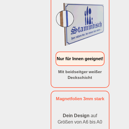
Nur für Innen geeignet!
Mit beidseitger weißer
Deckschicht
Magnetfolien 3mm stark
Dein Design
auf
Größen von A6 bis A0