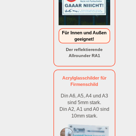
Für Innen und Außen
geeignet!
Der reflektierende
Allrounder RA1
Acrylglasschilder für
Firmenschild
Din A6, A5, A4 und A3
sind 5mm stark.
Din A2, A1 und A0 sind
10mm stark.