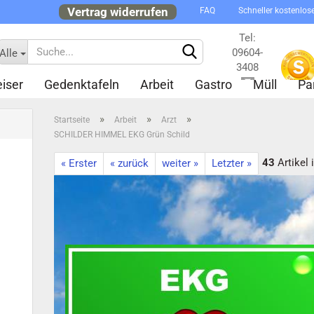
Vertrag widerrufen
FAQ
Schneller kostenlos
Tel:
09604-
Alle
3408
iser
Gedenktafeln
Arbeit
Gastro
Müll
Pa
Kontakt
»
»
»
Startseite
Arbeit
Arzt
SCHILDER HIMMEL EKG Grün Schild
43
Artikel 
« Erster
« zurück
weiter »
Letzter »
Konto 
Passw