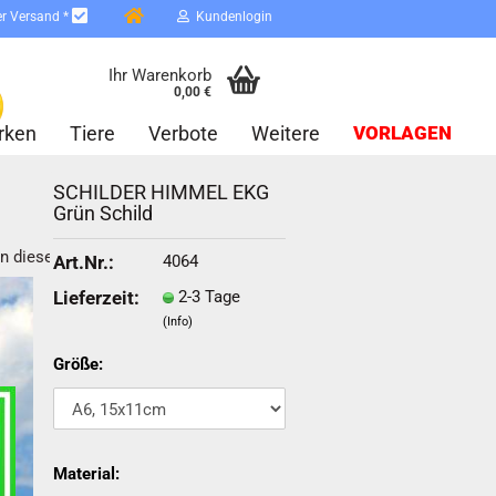
er Versand *
Kundenlogin
Ihr Warenkorb
0,00 €
rken
Tiere
Verbote
Weitere
VORLAGEN
SCHILDER HIMMEL EKG
Grün Schild
in dieser Kategorie
4064
Art.Nr.:
2-3 Tage
Lieferzeit:
(Info)
erstellen
ort vergessen?
Größe:
Schnelle Anmeldung mit
Material: