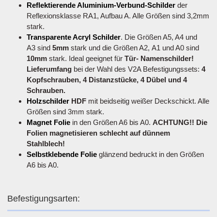
Reflektierende Aluminium-Verbund-Schilder
der
Reflexionsklasse RA1, Aufbau A. Alle Größen sind 3,2mm
stark.
Transparente Acryl Schilder
. Die Größen A5, A4 und
A3 sind
5mm
stark und die Größen A2, A1 und A0 sind
10mm
stark. Ideal geeignet für
Tür- Namenschilder!
Lieferumfang
bei der Wahl des V2A Befestigungssets:
4
Kopfschrauben, 4 Distanzstücke, 4 Dübel und 4
Schrauben.
Holzschilder
HDF
mit beidseitig weißer Deckschickt. Alle
Größen sind 3mm stark.
Magnet Folie
in den Größen A6 bis A0.
ACHTUNG!! Die
Folien magnetisieren schlecht auf dünnem
Stahlblech!
Selbstklebende Folie
glänzend bedruckt in den Größen
A6 bis A0.
Befestigungsarten: