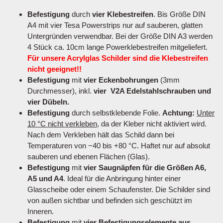
Befestigung
durch
vier Klebestreifen
. Bis Größe DIN
A4 mit vier Tesa Powerstrips nur auf sauberen, glatten
Untergründen verwendbar. Bei der Größe DIN A3 werden
4 Stück ca. 10cm lange Powerklebestreifen mitgeliefert.
Für unsere Acrylglas Schilder sind die Klebestreifen
nicht geeignet!!
Befestigung
mit
vier Eckenbohrungen
(3mm
Durchmesser), inkl.
vier V2A Edelstahlschrauben und
vier Dübeln.
Befestigung
durch selbstklebende Folie.
Achtung:
Unter
10 °C nicht verkleben
, da der Kleber nicht aktiviert wird.
Nach dem Verkleben hält das Schild dann bei
Temperaturen von −40 bis +80 °C. Haftet nur auf absolut
sauberen und ebenen Flächen (Glas).
Befestigung
mit
vier Saugnäpfen für die Größen A6,
A5 und A4
. Ideal für die Anbringung hinter einer
Glasscheibe oder einem Schaufenster. Die Schilder sind
von außen sichtbar und befinden sich geschützt im
Inneren.
Befestigung
mit
vier Befestigungselemente aus