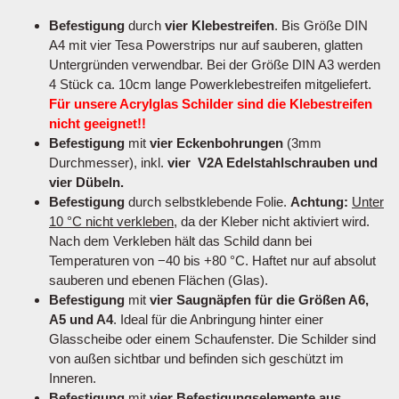
Befestigung
durch
vier Klebestreifen
. Bis Größe DIN
A4 mit vier Tesa Powerstrips nur auf sauberen, glatten
Untergründen verwendbar. Bei der Größe DIN A3 werden
4 Stück ca. 10cm lange Powerklebestreifen mitgeliefert.
Für unsere Acrylglas Schilder sind die Klebestreifen
nicht geeignet!!
Befestigung
mit
vier Eckenbohrungen
(3mm
Durchmesser), inkl.
vier V2A Edelstahlschrauben und
vier Dübeln.
Befestigung
durch selbstklebende Folie.
Achtung:
Unter
10 °C nicht verkleben
, da der Kleber nicht aktiviert wird.
Nach dem Verkleben hält das Schild dann bei
Temperaturen von −40 bis +80 °C. Haftet nur auf absolut
sauberen und ebenen Flächen (Glas).
Befestigung
mit
vier Saugnäpfen für die Größen A6,
A5 und A4
. Ideal für die Anbringung hinter einer
Glasscheibe oder einem Schaufenster. Die Schilder sind
von außen sichtbar und befinden sich geschützt im
Inneren.
Befestigung
mit
vier Befestigungselemente aus