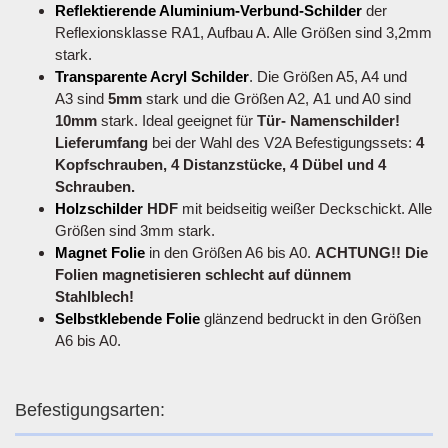
Reflektierende Aluminium-Verbund-Schilder
der
Reflexionsklasse RA1, Aufbau A. Alle Größen sind 3,2mm
stark.
Transparente Acryl Schilder
. Die Größen A5, A4 und
A3 sind
5mm
stark und die Größen A2, A1 und A0 sind
10mm
stark. Ideal geeignet für
Tür- Namenschilder!
Lieferumfang
bei der Wahl des V2A Befestigungssets:
4
Kopfschrauben, 4 Distanzstücke, 4 Dübel und 4
Schrauben.
Holzschilder
HDF
mit beidseitig weißer Deckschickt. Alle
Größen sind 3mm stark.
Magnet Folie
in den Größen A6 bis A0.
ACHTUNG!! Die
Folien magnetisieren schlecht auf dünnem
Stahlblech!
Selbstklebende Folie
glänzend bedruckt in den Größen
A6 bis A0.
Befestigungsarten: