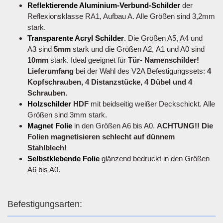
Reflektierende Aluminium-Verbund-Schilder
der
Reflexionsklasse RA1, Aufbau A. Alle Größen sind 3,2mm
stark.
Transparente Acryl Schilder
. Die Größen A5, A4 und
A3 sind
5mm
stark und die Größen A2, A1 und A0 sind
10mm
stark. Ideal geeignet für
Tür- Namenschilder!
Lieferumfang
bei der Wahl des V2A Befestigungssets:
4
Kopfschrauben, 4 Distanzstücke, 4 Dübel und 4
Schrauben.
Holzschilder
HDF
mit beidseitig weißer Deckschickt. Alle
Größen sind 3mm stark.
Magnet Folie
in den Größen A6 bis A0.
ACHTUNG!! Die
Folien magnetisieren schlecht auf dünnem
Stahlblech!
Selbstklebende Folie
glänzend bedruckt in den Größen
A6 bis A0.
Befestigungsarten: