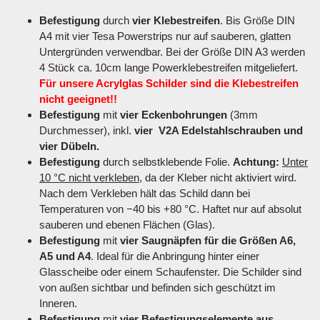
Befestigung
durch
vier Klebestreifen
. Bis Größe DIN
A4 mit vier Tesa Powerstrips nur auf sauberen, glatten
Untergründen verwendbar. Bei der Größe DIN A3 werden
4 Stück ca. 10cm lange Powerklebestreifen mitgeliefert.
Für unsere Acrylglas Schilder sind die Klebestreifen
nicht geeignet!!
Befestigung
mit
vier Eckenbohrungen
(3mm
Durchmesser), inkl.
vier V2A Edelstahlschrauben und
vier Dübeln.
Befestigung
durch selbstklebende Folie.
Achtung:
Unter
10 °C nicht verkleben
, da der Kleber nicht aktiviert wird.
Nach dem Verkleben hält das Schild dann bei
Temperaturen von −40 bis +80 °C. Haftet nur auf absolut
sauberen und ebenen Flächen (Glas).
Befestigung
mit
vier Saugnäpfen für die Größen A6,
A5 und A4
. Ideal für die Anbringung hinter einer
Glasscheibe oder einem Schaufenster. Die Schilder sind
von außen sichtbar und befinden sich geschützt im
Inneren.
Befestigung
mit
vier Befestigungselemente aus