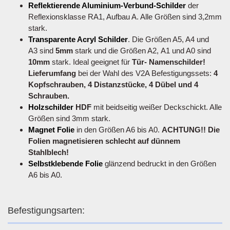
Reflektierende Aluminium-Verbund-Schilder
der
Reflexionsklasse RA1, Aufbau A. Alle Größen sind 3,2mm
stark.
Transparente Acryl Schilder
. Die Größen A5, A4 und
A3 sind
5mm
stark und die Größen A2, A1 und A0 sind
10mm
stark. Ideal geeignet für
Tür- Namenschilder!
Lieferumfang
bei der Wahl des V2A Befestigungssets:
4
Kopfschrauben, 4 Distanzstücke, 4 Dübel und 4
Schrauben.
Holzschilder
HDF
mit beidseitig weißer Deckschickt. Alle
Größen sind 3mm stark.
Magnet Folie
in den Größen A6 bis A0.
ACHTUNG!! Die
Folien magnetisieren schlecht auf dünnem
Stahlblech!
Selbstklebende Folie
glänzend bedruckt in den Größen
A6 bis A0.
Befestigungsarten: