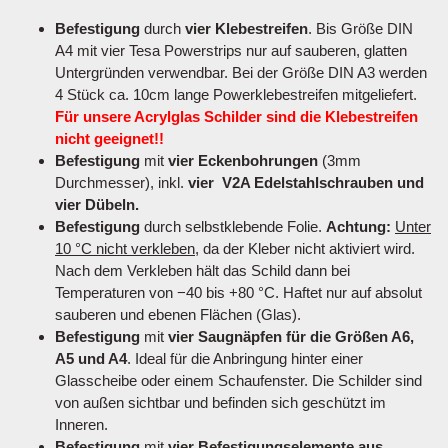
Befestigung
durch
vier Klebestreifen
. Bis Größe DIN
A4 mit vier Tesa Powerstrips nur auf sauberen, glatten
Untergründen verwendbar. Bei der Größe DIN A3 werden
4 Stück ca. 10cm lange Powerklebestreifen mitgeliefert.
Für unsere Acrylglas Schilder sind die Klebestreifen
nicht geeignet!!
Befestigung
mit
vier Eckenbohrungen
(3mm
Durchmesser), inkl.
vier V2A Edelstahlschrauben und
vier Dübeln.
Befestigung
durch selbstklebende Folie.
Achtung:
Unter
10 °C nicht verkleben
, da der Kleber nicht aktiviert wird.
Nach dem Verkleben hält das Schild dann bei
Temperaturen von −40 bis +80 °C. Haftet nur auf absolut
sauberen und ebenen Flächen (Glas).
Befestigung
mit
vier Saugnäpfen für die Größen A6,
A5 und A4
. Ideal für die Anbringung hinter einer
Glasscheibe oder einem Schaufenster. Die Schilder sind
von außen sichtbar und befinden sich geschützt im
Inneren.
Befestigung
mit
vier Befestigungselemente aus