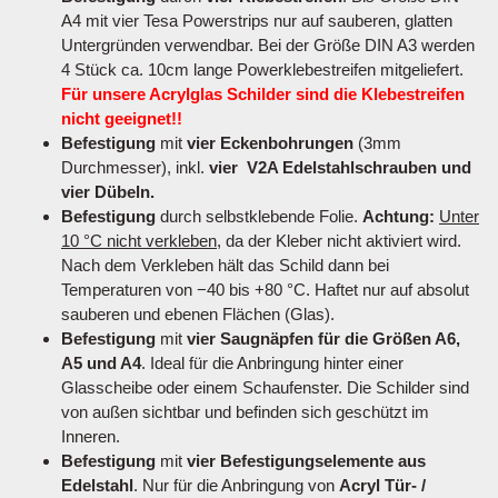
A4 mit vier Tesa Powerstrips nur auf sauberen, glatten
Untergründen verwendbar. Bei der Größe DIN A3 werden
4 Stück ca. 10cm lange Powerklebestreifen mitgeliefert.
Für unsere Acrylglas Schilder sind die Klebestreifen
nicht geeignet!!
Befestigung
mit
vier Eckenbohrungen
(3mm
Durchmesser), inkl.
vier V2A Edelstahlschrauben und
vier Dübeln.
Befestigung
durch selbstklebende Folie.
Achtung:
Unter
10 °C nicht verkleben
, da der Kleber nicht aktiviert wird.
Nach dem Verkleben hält das Schild dann bei
Temperaturen von −40 bis +80 °C. Haftet nur auf absolut
sauberen und ebenen Flächen (Glas).
Befestigung
mit
vier Saugnäpfen für die Größen A6,
A5 und A4
. Ideal für die Anbringung hinter einer
Glasscheibe oder einem Schaufenster. Die Schilder sind
von außen sichtbar und befinden sich geschützt im
Inneren.
Befestigung
mit
vier Befestigungselemente aus
Edelstahl
. Nur für die Anbringung von
Acryl Tür- /