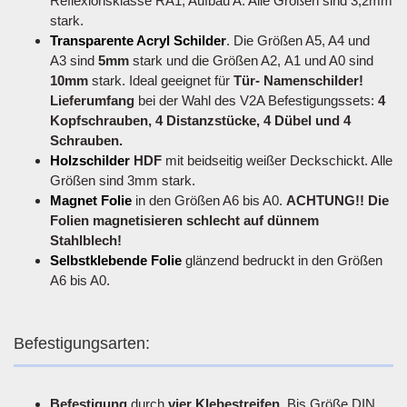
Reflexionsklasse RA1, Aufbau A. Alle Größen sind 3,2mm
stark.
Transparente Acryl Schilder
. Die Größen A5, A4 und
A3 sind
5mm
stark und die Größen A2, A1 und A0 sind
10mm
stark. Ideal geeignet für
Tür- Namenschilder!
Lieferumfang
bei der Wahl des V2A Befestigungssets:
4
Kopfschrauben, 4 Distanzstücke, 4 Dübel und 4
Schrauben.
Holzschilder
HDF
mit beidseitig weißer Deckschickt. Alle
Größen sind 3mm stark.
Magnet Folie
in den Größen A6 bis A0.
ACHTUNG!! Die
Folien magnetisieren schlecht auf dünnem
Stahlblech!
Selbstklebende Folie
glänzend bedruckt in den Größen
A6 bis A0.
Befestigungsarten:
Befestigung
durch
vier Klebestreifen
. Bis Größe DIN