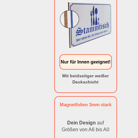
Nur für Innen geeignet!
Mit beidseitger weißer
Deckschicht
Magnetfolien 3mm stark
Dein Design
auf
Größen von A6 bis A0