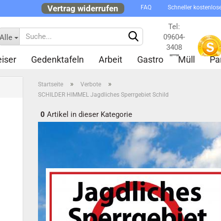
Vertrag widerrufen
FAQ
Schneller kostenlos
Tel:
09604-
Alle
3408
iser
Gedenktafeln
Arbeit
Gastro
Müll
Pa
Kontakt
»
»
Startseite
Verbote
SCHILDER HIMMEL Jagdliches Sperrgebiet Schild
0
Artikel in dieser Kategorie
Konto 
Passw