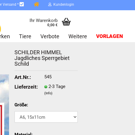
er Versand *
Kundenlogin
Ihr Warenkorb
0,00 €
rken
Tiere
Verbote
Weitere
VORLAGEN
SCHILDER HIMMEL
Jagdliches Sperrgebiet
Schild
545
Art.Nr.:
2-3 Tage
Lieferzeit:
erstellen
(Info)
ort vergessen?
Größe:
Schnelle Anmeldung mit
Material: