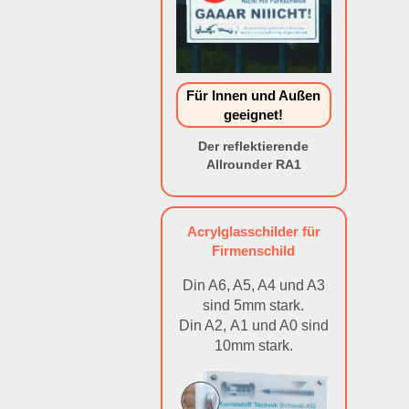
Für Innen und Außen
geeignet!
Der reflektierende
Allrounder RA1
Acrylglasschilder für
Firmenschild
Din A6, A5, A4 und A3
sind 5mm stark.
Din A2, A1 und A0 sind
10mm stark.