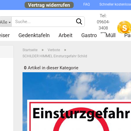
Vertrag widerrufen
FAQ
Schneller kostenlos
Tel:
09604-
Alle
3408
iser
Gedenktafeln
Arbeit
Gastro
Müll
Pa
Kontakt
»
»
Startseite
Verbote
SCHILDER HIMMEL Einsturzgefahr Schild
0
Artikel in dieser Kategorie
Konto 
Passw