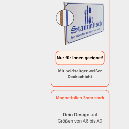
Nur für Innen geeignet!
Mit beidseitger weißer
Deckschicht
Magnetfolien 3mm stark
Dein Design
auf
Größen von A6 bis A0