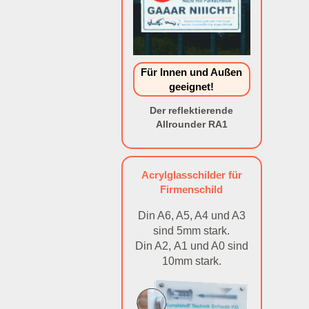
Für Innen und Außen
geeignet!
Der reflektierende
Allrounder RA1
Acrylglasschilder für
Firmenschild
Din A6, A5, A4 und A3
sind 5mm stark.
Din A2, A1 und A0 sind
10mm stark.