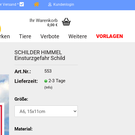
er Versand *
Kundenlogin
Ihr Warenkorb
0,00 €
rken
Tiere
Verbote
Weitere
VORLAGEN
SCHILDER HIMMEL
Einsturzgefahr Schild
553
Art.Nr.:
2-3 Tage
Lieferzeit:
(Info)
erstellen
ort vergessen?
Größe:
Schnelle Anmeldung mit
Material: