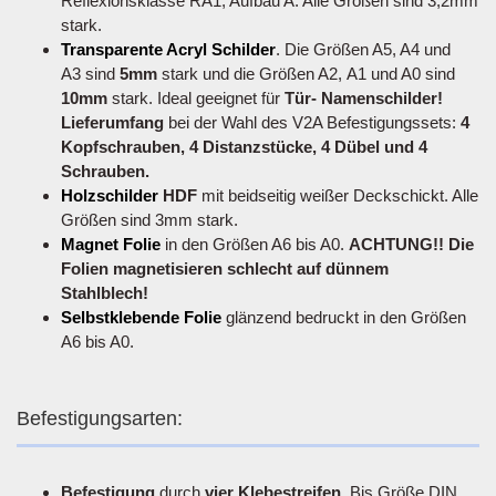
Reflexionsklasse RA1, Aufbau A. Alle Größen sind 3,2mm
stark.
Transparente Acryl Schilder
. Die Größen A5, A4 und
A3 sind
5mm
stark und die Größen A2, A1 und A0 sind
10mm
stark. Ideal geeignet für
Tür- Namenschilder!
Lieferumfang
bei der Wahl des V2A Befestigungssets:
4
Kopfschrauben, 4 Distanzstücke, 4 Dübel und 4
Schrauben.
Holzschilder
HDF
mit beidseitig weißer Deckschickt. Alle
Größen sind 3mm stark.
Magnet Folie
in den Größen A6 bis A0.
ACHTUNG!! Die
Folien magnetisieren schlecht auf dünnem
Stahlblech!
Selbstklebende Folie
glänzend bedruckt in den Größen
A6 bis A0.
Befestigungsarten:
Befestigung
durch
vier Klebestreifen
. Bis Größe DIN