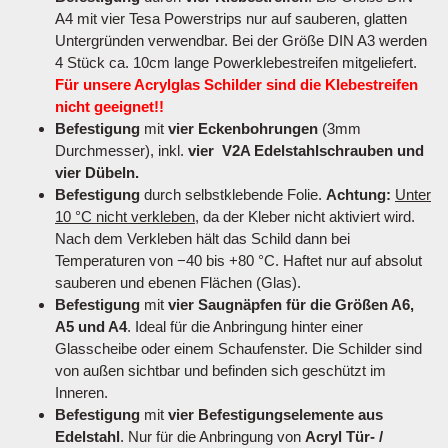
A4 mit vier Tesa Powerstrips nur auf sauberen, glatten
Untergründen verwendbar. Bei der Größe DIN A3 werden
4 Stück ca. 10cm lange Powerklebestreifen mitgeliefert.
Für unsere Acrylglas Schilder sind die Klebestreifen
nicht geeignet!!
Befestigung
mit
vier Eckenbohrungen
(3mm
Durchmesser), inkl.
vier V2A Edelstahlschrauben und
vier Dübeln.
Befestigung
durch selbstklebende Folie.
Achtung:
Unter
10 °C nicht verkleben
, da der Kleber nicht aktiviert wird.
Nach dem Verkleben hält das Schild dann bei
Temperaturen von −40 bis +80 °C. Haftet nur auf absolut
sauberen und ebenen Flächen (Glas).
Befestigung
mit
vier Saugnäpfen für die Größen A6,
A5 und A4
. Ideal für die Anbringung hinter einer
Glasscheibe oder einem Schaufenster. Die Schilder sind
von außen sichtbar und befinden sich geschützt im
Inneren.
Befestigung
mit
vier Befestigungselemente aus
Edelstahl
. Nur für die Anbringung von
Acryl Tür- /