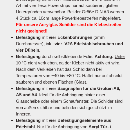
A4 mit vier Tesa Powerstrips nur auf sauberen, glatten
Untergründen verwendbar. Bei der Größe DIN A3 werden
4 Stück ca. 10cm lange Powerklebestreifen mitgeliefert.
Für unsere Acrylglas Schilder sind die Klebestreifen
nicht geeignet!!
Befestigung
mit
vier Eckenbohrungen
(3mm
Durchmesser), inkl.
vier V2A Edelstahlschrauben und
vier Dübeln.
Befestigung
durch selbstklebende Folie.
Achtung:
Unter
10 °C nicht verkleben
, da der Kleber nicht aktiviert wird.
Nach dem Verkleben hält das Schild dann bei
Temperaturen von −40 bis +80 °C. Haftet nur auf absolut
sauberen und ebenen Flächen (Glas).
Befestigung
mit
vier Saugnäpfen für die Größen A6,
A5 und A4
. Ideal für die Anbringung hinter einer
Glasscheibe oder einem Schaufenster. Die Schilder sind
von außen sichtbar und befinden sich geschützt im
Inneren.
Befestigung
mit
vier Befestigungselemente aus
Edelstahl
. Nur für die Anbringung von
Acryl Tür- /