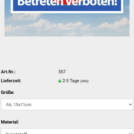
Art.Nr.:
557
Lieferzeit:
2-3 Tage
(Info)
Größe:
Material: