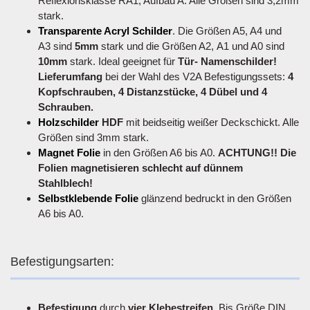
Reflexionsklasse RA1, Aufbau A. Alle Größen sind 3,2mm
stark.
Transparente Acryl Schilder
. Die Größen A5, A4 und
A3 sind
5mm
stark und die Größen A2, A1 und A0 sind
10mm
stark. Ideal geeignet für
Tür- Namenschilder!
Lieferumfang
bei der Wahl des V2A Befestigungssets:
4
Kopfschrauben, 4 Distanzstücke, 4 Dübel und 4
Schrauben.
Holzschilder
HDF
mit beidseitig weißer Deckschickt. Alle
Größen sind 3mm stark.
Magnet Folie
in den Größen A6 bis A0.
ACHTUNG!! Die
Folien magnetisieren schlecht auf dünnem
Stahlblech!
Selbstklebende Folie
glänzend bedruckt in den Größen
A6 bis A0.
Befestigungsarten:
Befestigung
durch
vier Klebestreifen
. Bis Größe DIN