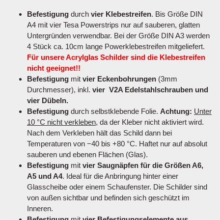
Befestigung
durch
vier Klebestreifen
. Bis Größe DIN
A4 mit vier Tesa Powerstrips nur auf sauberen, glatten
Untergründen verwendbar. Bei der Größe DIN A3 werden
4 Stück ca. 10cm lange Powerklebestreifen mitgeliefert.
Für unsere Acrylglas Schilder sind die Klebestreifen
nicht geeignet!!
Befestigung
mit
vier Eckenbohrungen
(3mm
Durchmesser), inkl.
vier V2A Edelstahlschrauben und
vier Dübeln.
Befestigung
durch selbstklebende Folie.
Achtung:
Unter
10 °C nicht verkleben
, da der Kleber nicht aktiviert wird.
Nach dem Verkleben hält das Schild dann bei
Temperaturen von −40 bis +80 °C. Haftet nur auf absolut
sauberen und ebenen Flächen (Glas).
Befestigung
mit
vier Saugnäpfen für die Größen A6,
A5 und A4
. Ideal für die Anbringung hinter einer
Glasscheibe oder einem Schaufenster. Die Schilder sind
von außen sichtbar und befinden sich geschützt im
Inneren.
Befestigung
mit
vier Befestigungselemente aus