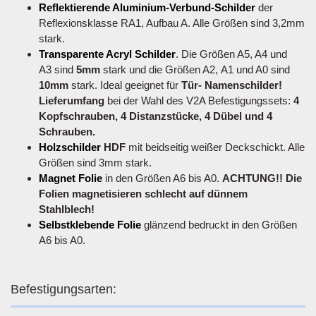
Reflektierende Aluminium-Verbund-Schilder
der
Reflexionsklasse RA1, Aufbau A. Alle Größen sind 3,2mm
stark.
Transparente Acryl Schilder
. Die Größen A5, A4 und
A3 sind
5mm
stark und die Größen A2, A1 und A0 sind
10mm
stark. Ideal geeignet für
Tür- Namenschilder!
Lieferumfang
bei der Wahl des V2A Befestigungssets:
4
Kopfschrauben, 4 Distanzstücke, 4 Dübel und 4
Schrauben.
Holzschilder
HDF
mit beidseitig weißer Deckschickt. Alle
Größen sind 3mm stark.
Magnet Folie
in den Größen A6 bis A0.
ACHTUNG!! Die
Folien magnetisieren schlecht auf dünnem
Stahlblech!
Selbstklebende Folie
glänzend bedruckt in den Größen
A6 bis A0.
Befestigungsarten: