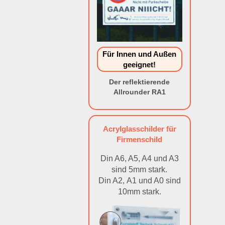
Für Innen und Außen
geeignet!
Der reflektierende
Allrounder RA1
Acrylglasschilder für
Firmenschild
Din A6, A5, A4 und A3
sind 5mm stark.
Din A2, A1 und A0 sind
10mm stark.