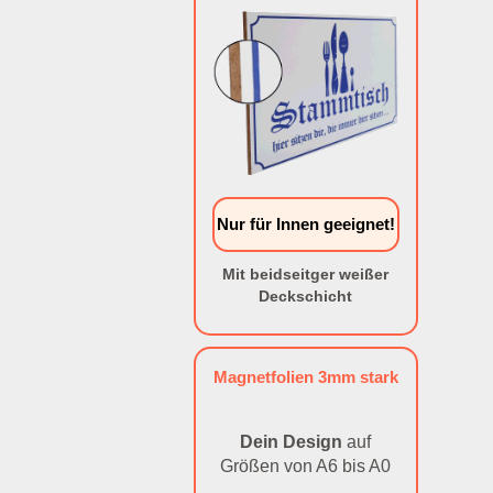
Nur für Innen geeignet!
Mit beidseitger weißer
Deckschicht
Magnetfolien 3mm stark
Dein Design
auf
Größen von A6 bis A0