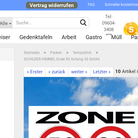
Vertrag widerrufen
FAQ
Schneller kostenlos
Tel:
09604-
Alle
3408
iser
Gedenktafeln
Arbeit
Gastro
Müll
Pa
Kontakt
»
»
»
Startseite
Parken
Tempolimit
SCHILDER HIMMEL Ende 50 Anfang 30 Schild
10
Artikel 
« Erster
« zurück
weiter »
Letzter »
Konto 
Passw