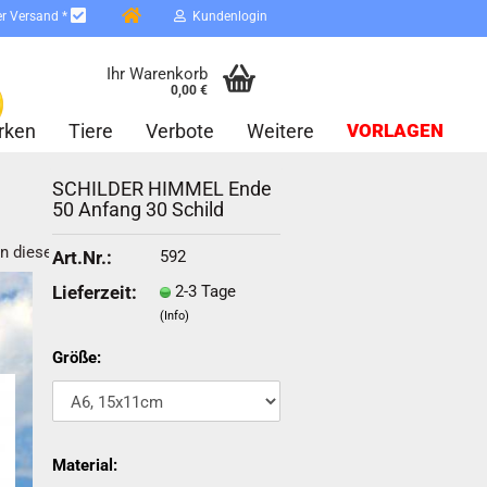
er Versand *
Kundenlogin
Ihr Warenkorb
0,00 €
rken
Tiere
Verbote
Weitere
VORLAGEN
SCHILDER HIMMEL Ende
50 Anfang 30 Schild
in dieser Kategorie
592
Art.Nr.:
2-3 Tage
Lieferzeit:
(Info)
erstellen
ort vergessen?
Größe:
Schnelle Anmeldung mit
Material: