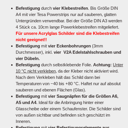
Befestigung
durch
vier Klebestreifen
. Bis Größe DIN
A4 mit vier Tesa Powerstrips nur auf sauberen, glatten
Untergründen verwendbar. Bei der Größe DIN A3 werden
4 Stück ca. 10cm lange Powerklebestreifen mitgeliefert.
Für unsere Acrylglas Schilder sind die Klebestreifen
nicht geeignet!!
Befestigung
mit
vier Eckenbohrungen
(3mm
Durchmesser), inkl.
vier V2A Edelstahlschrauben und
vier Dübeln.
Befestigung
durch selbstklebende Folie.
Achtung:
Unter
10 °C nicht verkleben
, da der Kleber nicht aktiviert wird.
Nach dem Verkleben hält das Schild dann bei
Temperaturen von −40 bis +80 °C. Haftet nur auf absolut
sauberen und ebenen Flächen (Glas).
Befestigung
mit
vier Saugnäpfen für die Größen A6,
A5 und A4
. Ideal für die Anbringung hinter einer
Glasscheibe oder einem Schaufenster. Die Schilder sind
von außen sichtbar und befinden sich geschützt im
Inneren.
Befestigung
mit
vier Befestigungselemente aus