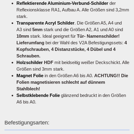
Reflektierende Aluminium-Verbund-Schilder
der
Reflexionsklasse RA1, Aufbau A. Alle Größen sind 3,2mm
stark.
Transparente Acryl Schilder
. Die Größen A5, A4 und
A3 sind
5mm
stark und die Größen A2, A1 und A0 sind
10mm
stark. Ideal geeignet für
Tür- Namenschilder!
Lieferumfang
bei der Wahl des V2A Befestigungssets:
4
Kopfschrauben, 4 Distanzstücke, 4 Dübel und 4
Schrauben.
Holzschilder
HDF
mit beidseitig weißer Deckschickt. Alle
Größen sind 3mm stark.
Magnet Folie
in den Größen A6 bis A0.
ACHTUNG!! Die
Folien magnetisieren schlecht auf dünnem
Stahlblech!
Selbstklebende Folie
glänzend bedruckt in den Größen
A6 bis A0.
Befestigungsarten: