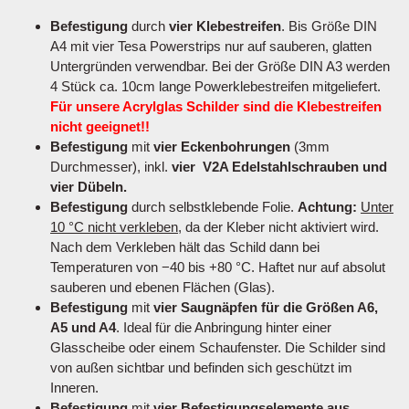
Befestigung
durch
vier Klebestreifen
. Bis Größe DIN
A4 mit vier Tesa Powerstrips nur auf sauberen, glatten
Untergründen verwendbar. Bei der Größe DIN A3 werden
4 Stück ca. 10cm lange Powerklebestreifen mitgeliefert.
Für unsere Acrylglas Schilder sind die Klebestreifen
nicht geeignet!!
Befestigung
mit
vier Eckenbohrungen
(3mm
Durchmesser), inkl.
vier V2A Edelstahlschrauben und
vier Dübeln.
Befestigung
durch selbstklebende Folie.
Achtung:
Unter
10 °C nicht verkleben
, da der Kleber nicht aktiviert wird.
Nach dem Verkleben hält das Schild dann bei
Temperaturen von −40 bis +80 °C. Haftet nur auf absolut
sauberen und ebenen Flächen (Glas).
Befestigung
mit
vier Saugnäpfen für die Größen A6,
A5 und A4
. Ideal für die Anbringung hinter einer
Glasscheibe oder einem Schaufenster. Die Schilder sind
von außen sichtbar und befinden sich geschützt im
Inneren.
Befestigung
mit
vier Befestigungselemente aus