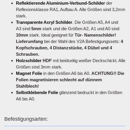
Reflektierende Aluminium-Verbund-Schilder
der
Reflexionsklasse RA1, Aufbau A. Alle Größen sind 3,2mm
stark.
Transparente Acryl Schilder
. Die Größen A5, A4 und
A3 sind
5mm
stark und die Größen A2, A1 und A0 sind
10mm
stark. Ideal geeignet für
Tür- Namenschilder!
Lieferumfang
bei der Wahl des V2A Befestigungssets:
4
Kopfschrauben, 4 Distanzstücke, 4 Dübel und 4
Schrauben.
Holzschilder
HDF
mit beidseitig weißer Deckschickt. Alle
Größen sind 3mm stark.
Magnet Folie
in den Größen A6 bis A0.
ACHTUNG!! Die
Folien magnetisieren schlecht auf dünnem
Stahlblech!
Selbstklebende Folie
glänzend bedruckt in den Größen
A6 bis A0.
Befestigungsarten: