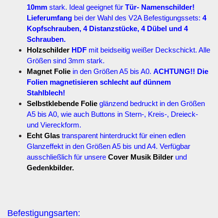
10mm
stark. Ideal geeignet für
Tür- Namenschilder!
Lieferumfang
bei der Wahl des V2A Befestigungssets:
4
Kopfschrauben, 4 Distanzstücke, 4 Dübel und 4
Schrauben.
Holzschilder
HDF
mit beidseitig weißer Deckschickt. Alle
Größen sind 3mm stark.
Magnet Folie
in den Größen A5 bis A0.
ACHTUNG!! Die
Folien magnetisieren schlecht auf dünnem
Stahlblech!
Selbstklebende Folie
glänzend bedruckt in den Größen
A5 bis A0, wie auch Buttons in Stern-, Kreis-, Dreieck-
und Viereckform.
Echt Glas
transparent hinterdruckt für einen edlen
Glanzeffekt in den Größen A5 bis und A4. Verfügbar
ausschließlich für unsere
Cover Musik Bilder
und
Gedenkbilder.
Befestigungsarten: