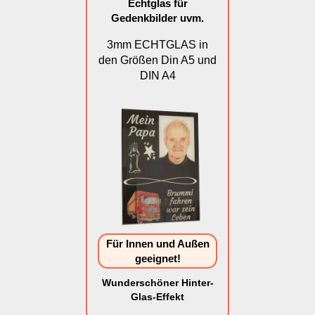
Echtglas für
Gedenkbilder uvm.
3mm ECHTGLAS in
den Größen Din A5 und
DIN A4
Für Innen und Außen
geeignet!
Wunderschöner Hinter-
Glas-Effekt