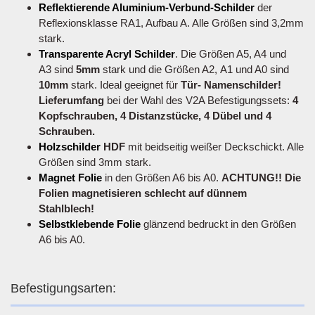
Reflektierende Aluminium-Verbund-Schilder
der
Reflexionsklasse RA1, Aufbau A. Alle Größen sind 3,2mm
stark.
Transparente Acryl Schilder
. Die Größen A5, A4 und
A3 sind
5mm
stark und die Größen A2, A1 und A0 sind
10mm
stark. Ideal geeignet für
Tür- Namenschilder!
Lieferumfang
bei der Wahl des V2A Befestigungssets:
4
Kopfschrauben, 4 Distanzstücke, 4 Dübel und 4
Schrauben.
Holzschilder
HDF
mit beidseitig weißer Deckschickt. Alle
Größen sind 3mm stark.
Magnet Folie
in den Größen A6 bis A0.
ACHTUNG!! Die
Folien magnetisieren schlecht auf dünnem
Stahlblech!
Selbstklebende Folie
glänzend bedruckt in den Größen
A6 bis A0.
Befestigungsarten: