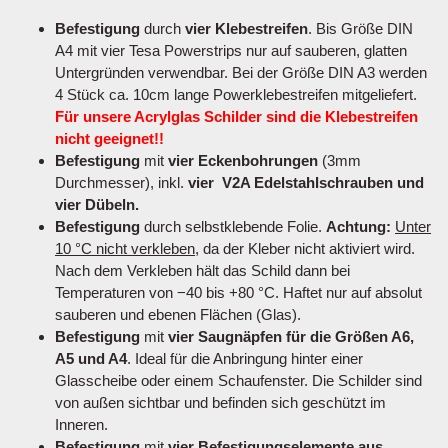
Befestigung
durch
vier Klebestreifen
. Bis Größe DIN
A4 mit vier Tesa Powerstrips nur auf sauberen, glatten
Untergründen verwendbar. Bei der Größe DIN A3 werden
4 Stück ca. 10cm lange Powerklebestreifen mitgeliefert.
Für unsere Acrylglas Schilder sind die Klebestreifen
nicht geeignet!!
Befestigung
mit
vier Eckenbohrungen
(3mm
Durchmesser), inkl.
vier V2A Edelstahlschrauben und
vier Dübeln.
Befestigung
durch selbstklebende Folie.
Achtung:
Unter
10 °C nicht verkleben
, da der Kleber nicht aktiviert wird.
Nach dem Verkleben hält das Schild dann bei
Temperaturen von −40 bis +80 °C. Haftet nur auf absolut
sauberen und ebenen Flächen (Glas).
Befestigung
mit
vier Saugnäpfen für die Größen A6,
A5 und A4
. Ideal für die Anbringung hinter einer
Glasscheibe oder einem Schaufenster. Die Schilder sind
von außen sichtbar und befinden sich geschützt im
Inneren.
Befestigung
mit
vier Befestigungselemente aus