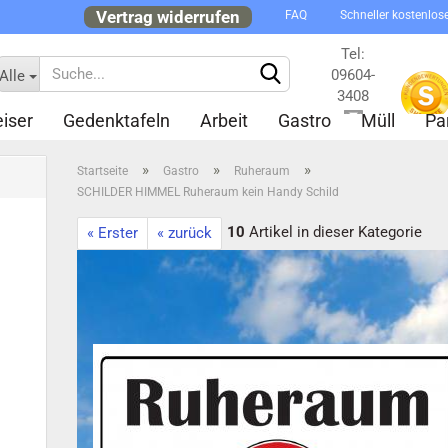
Vertrag widerrufen
FAQ
Schneller kostenlos
Tel:
09604-
Alle
3408
iser
Gedenktafeln
Arbeit
Gastro
Müll
Pa
Kontakt
»
»
»
Startseite
Gastro
Ruheraum
SCHILDER HIMMEL Ruheraum kein Handy Schild
10
Artikel in dieser Kategorie
« Erster
« zurück
Konto 
Passw