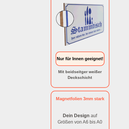
Nur für Innen geeignet!
Mit beidseitger weißer
Deckschicht
Magnetfolien 3mm stark
Dein Design
auf
Größen von A6 bis A0