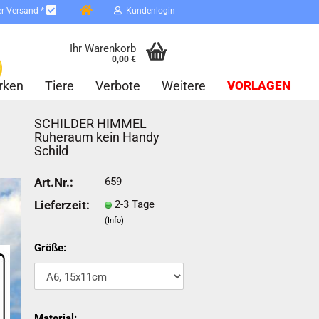
er Versand *
Kundenlogin
Ihr Warenkorb
0,00 €
rken
Tiere
Verbote
Weitere
VORLAGEN
SCHILDER HIMMEL
Ruheraum kein Handy
Schild
659
Art.Nr.:
2-3 Tage
Lieferzeit:
erstellen
(Info)
ort vergessen?
Größe:
Schnelle Anmeldung mit
Material: