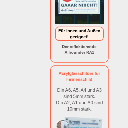
Für Innen und Außen
geeignet!
Der reflektierende
Allrounder RA1
Acrylglasschilder für
Firmenschild
Din A6, A5, A4 und A3
sind 5mm stark.
Din A2, A1 und A0 sind
10mm stark.