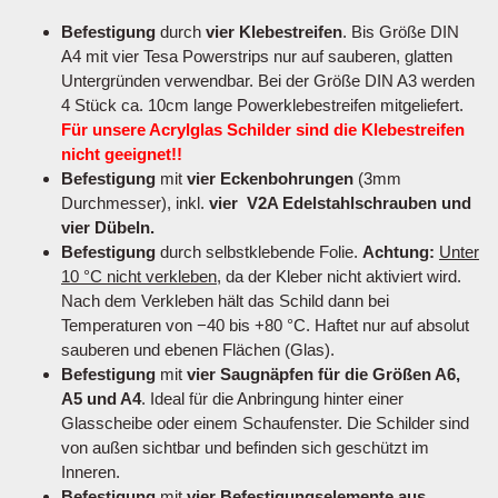
Befestigung
durch
vier Klebestreifen
. Bis Größe DIN
A4 mit vier Tesa Powerstrips nur auf sauberen, glatten
Untergründen verwendbar. Bei der Größe DIN A3 werden
4 Stück ca. 10cm lange Powerklebestreifen mitgeliefert.
Für unsere Acrylglas Schilder sind die Klebestreifen
nicht geeignet!!
Befestigung
mit
vier Eckenbohrungen
(3mm
Durchmesser), inkl.
vier V2A Edelstahlschrauben und
vier Dübeln.
Befestigung
durch selbstklebende Folie.
Achtung:
Unter
10 °C nicht verkleben
, da der Kleber nicht aktiviert wird.
Nach dem Verkleben hält das Schild dann bei
Temperaturen von −40 bis +80 °C. Haftet nur auf absolut
sauberen und ebenen Flächen (Glas).
Befestigung
mit
vier Saugnäpfen für die Größen A6,
A5 und A4
. Ideal für die Anbringung hinter einer
Glasscheibe oder einem Schaufenster. Die Schilder sind
von außen sichtbar und befinden sich geschützt im
Inneren.
Befestigung
mit
vier Befestigungselemente aus