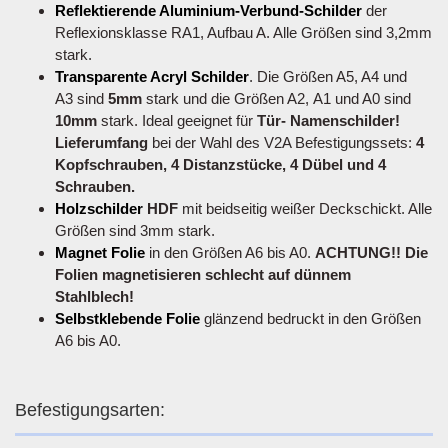
Reflektierende Aluminium-Verbund-Schilder
der
Reflexionsklasse RA1, Aufbau A. Alle Größen sind 3,2mm
stark.
Transparente Acryl Schilder
. Die Größen A5, A4 und
A3 sind
5mm
stark und die Größen A2, A1 und A0 sind
10mm
stark. Ideal geeignet für
Tür- Namenschilder!
Lieferumfang
bei der Wahl des V2A Befestigungssets:
4
Kopfschrauben, 4 Distanzstücke, 4 Dübel und 4
Schrauben.
Holzschilder
HDF
mit beidseitig weißer Deckschickt. Alle
Größen sind 3mm stark.
Magnet Folie
in den Größen A6 bis A0.
ACHTUNG!! Die
Folien magnetisieren schlecht auf dünnem
Stahlblech!
Selbstklebende Folie
glänzend bedruckt in den Größen
A6 bis A0.
Befestigungsarten: