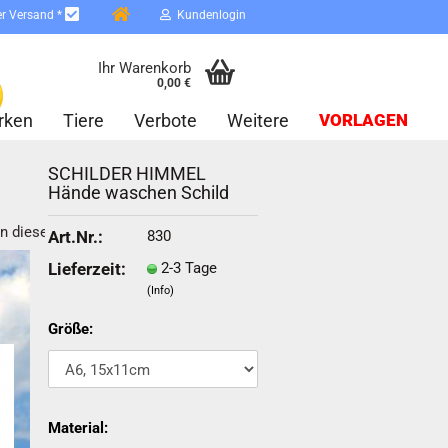
er Versand *
Kundenlogin
Ihr Warenkorb
0,00 €
rken
Tiere
Verbote
Weitere
VORLAGEN
SCHILDER HIMMEL
Hände waschen Schild
in dieser Kategorie
830
Art.Nr.:
2-3 Tage
Lieferzeit:
(Info)
erstellen
ort vergessen?
Größe:
Schnelle Anmeldung mit
Material: