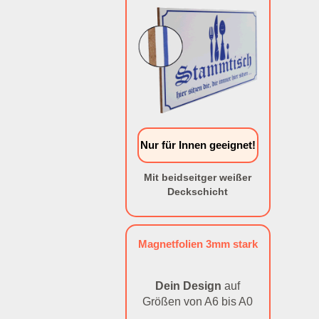
Nur für Innen geeignet!
Mit beidseitger weißer
Deckschicht
Magnetfolien 3mm stark
Dein Design
auf
Größen von A6 bis A0