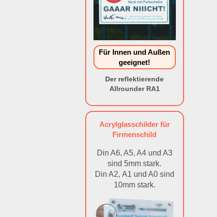
Für Innen und Außen
geeignet!
Der reflektierende
Allrounder RA1
Acrylglasschilder für
Firmenschild
Din A6, A5, A4 und A3
sind 5mm stark.
Din A2, A1 und A0 sind
10mm stark.