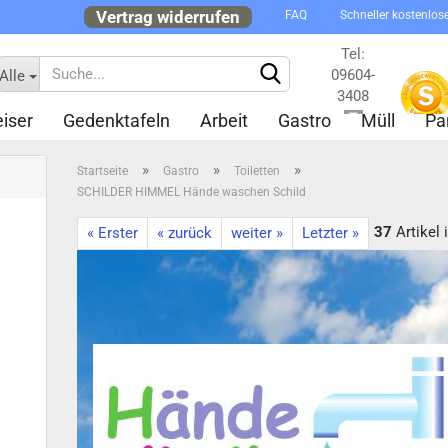
Vertrag widerrufen
FAQ
Schneller kostenlos
Tel:
09604-
Alle
3408
iser
Gedenktafeln
Arbeit
Gastro
Müll
Pa
Kontakt
»
»
»
Startseite
Gastro
Toiletten
SCHILDER HIMMEL Hände waschen Schild
37
Artikel 
« Erster
« zurück
weiter »
Letzter »
Konto 
Passw