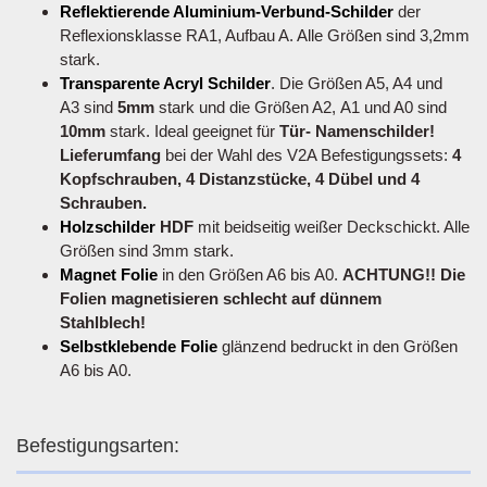
Reflektierende Aluminium-Verbund-Schilder
der
Reflexionsklasse RA1, Aufbau A. Alle Größen sind 3,2mm
stark.
Transparente Acryl Schilder
. Die Größen A5, A4 und
A3 sind
5mm
stark und die Größen A2, A1 und A0 sind
10mm
stark. Ideal geeignet für
Tür- Namenschilder!
Lieferumfang
bei der Wahl des V2A Befestigungssets:
4
Kopfschrauben, 4 Distanzstücke, 4 Dübel und 4
Schrauben.
Holzschilder
HDF
mit beidseitig weißer Deckschickt. Alle
Größen sind 3mm stark.
Magnet Folie
in den Größen A6 bis A0.
ACHTUNG!! Die
Folien magnetisieren schlecht auf dünnem
Stahlblech!
Selbstklebende Folie
glänzend bedruckt in den Größen
A6 bis A0.
Befestigungsarten: