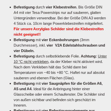
Befestigung
durch
vier Klebestreifen
. Bis Größe DIN
A4 mit vier Tesa Powerstrips nur auf sauberen, glatten
Untergründen verwendbar. Bei der Größe DIN A3 werden
4 Stück ca. 10cm lange Powerklebestreifen mitgeliefert.
Für unsere Acrylglas Schilder sind die Klebestreifen
nicht geeignet!!
Befestigung
mit
vier Eckenbohrungen
(3mm
Durchmesser), inkl.
vier V2A Edelstahlschrauben und
vier Dübeln.
Befestigung
durch selbstklebende Folie.
Achtung:
Unter
10 °C nicht verkleben
, da der Kleber nicht aktiviert wird.
Nach dem Verkleben hält das Schild dann bei
Temperaturen von −40 bis +80 °C. Haftet nur auf absolut
sauberen und ebenen Flächen (Glas).
Befestigung
mit
vier Saugnäpfen für die Größen A6,
A5 und A4
. Ideal für die Anbringung hinter einer
Glasscheibe oder einem Schaufenster. Die Schilder sind
von außen sichtbar und befinden sich geschützt im
Inneren.
Befestigung
mit
vier Befestigungselemente aus