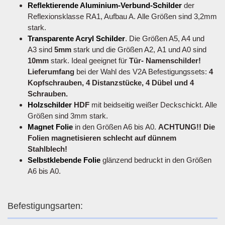
Reflektierende Aluminium-Verbund-Schilder
der
Reflexionsklasse RA1, Aufbau A. Alle Größen sind 3,2mm
stark.
Transparente Acryl Schilder
. Die Größen A5, A4 und
A3 sind
5mm
stark und die Größen A2, A1 und A0 sind
10mm
stark. Ideal geeignet für
Tür- Namenschilder!
Lieferumfang
bei der Wahl des V2A Befestigungssets:
4
Kopfschrauben, 4 Distanzstücke, 4 Dübel und 4
Schrauben.
Holzschilder
HDF
mit beidseitig weißer Deckschickt. Alle
Größen sind 3mm stark.
Magnet Folie
in den Größen A6 bis A0.
ACHTUNG!! Die
Folien magnetisieren schlecht auf dünnem
Stahlblech!
Selbstklebende Folie
glänzend bedruckt in den Größen
A6 bis A0.
Befestigungsarten: