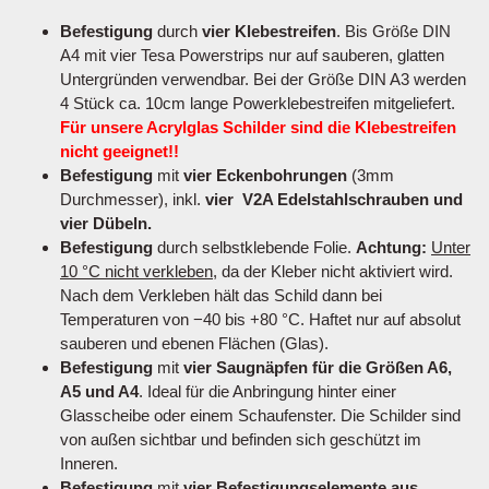
Befestigung
durch
vier Klebestreifen
. Bis Größe DIN
A4 mit vier Tesa Powerstrips nur auf sauberen, glatten
Untergründen verwendbar. Bei der Größe DIN A3 werden
4 Stück ca. 10cm lange Powerklebestreifen mitgeliefert.
Für unsere Acrylglas Schilder sind die Klebestreifen
nicht geeignet!!
Befestigung
mit
vier Eckenbohrungen
(3mm
Durchmesser), inkl.
vier V2A Edelstahlschrauben und
vier Dübeln.
Befestigung
durch selbstklebende Folie.
Achtung:
Unter
10 °C nicht verkleben
, da der Kleber nicht aktiviert wird.
Nach dem Verkleben hält das Schild dann bei
Temperaturen von −40 bis +80 °C. Haftet nur auf absolut
sauberen und ebenen Flächen (Glas).
Befestigung
mit
vier Saugnäpfen für die Größen A6,
A5 und A4
. Ideal für die Anbringung hinter einer
Glasscheibe oder einem Schaufenster. Die Schilder sind
von außen sichtbar und befinden sich geschützt im
Inneren.
Befestigung
mit
vier Befestigungselemente aus