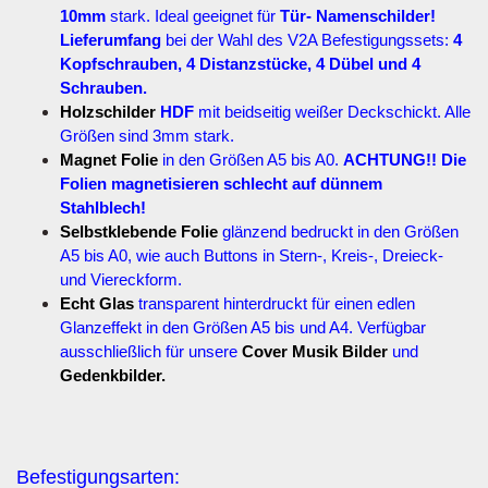
10mm
stark. Ideal geeignet für
Tür- Namenschilder!
Lieferumfang
bei der Wahl des V2A Befestigungssets:
4
Kopfschrauben, 4 Distanzstücke, 4 Dübel und 4
Schrauben.
Holzschilder
HDF
mit beidseitig weißer Deckschickt. Alle
Größen sind 3mm stark.
Magnet Folie
in den Größen A5 bis A0.
ACHTUNG!! Die
Folien magnetisieren schlecht auf dünnem
Stahlblech!
Selbstklebende Folie
glänzend bedruckt in den Größen
A5 bis A0, wie auch Buttons in Stern-, Kreis-, Dreieck-
und Viereckform.
Echt Glas
transparent hinterdruckt für einen edlen
Glanzeffekt in den Größen A5 bis und A4. Verfügbar
ausschließlich für unsere
Cover Musik Bilder
und
Gedenkbilder.
Befestigungsarten: