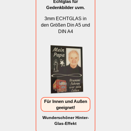
Echtglas für
Gedenkbilder uvm.
3mm ECHTGLAS in
den Größen Din A5 und
DIN A4
Für Innen und Außen
geeignet!
Wunderschöner Hinter-
Glas-Effekt