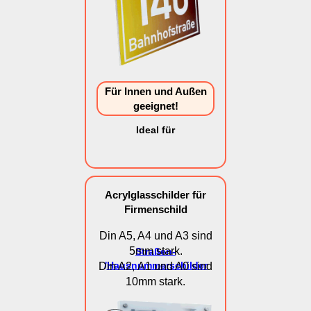
Für Innen und Außen
geeignet!
Ideal für
Acrylglasschilder für
Firmenschild
Din A5, A4 und A3 sind
5mm stark.
Straßen-
/
Hausnummerschilder
Din A2, A1 und A0 sind
10mm stark.