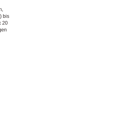
n,
 bis
x 20
ngen