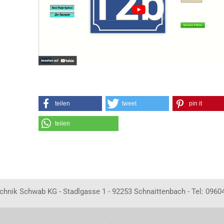
teilen
tweet
pin it
teilen
echnik Schwab KG - Stadlgasse 1 - 92253 Schnaittenbach - Tel: 0960