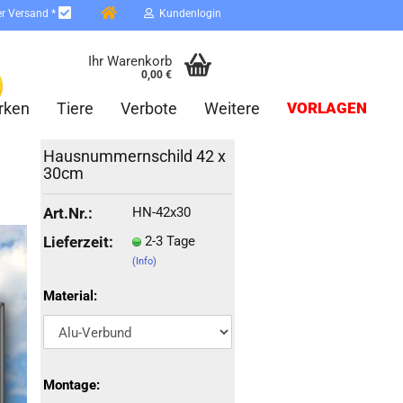
er Versand *
Kundenlogin
Ihr Warenkorb
0,00 €
rken
Tiere
Verbote
Weitere
VORLAGEN
Hausnummernschild 42 x
30cm
HN-42x30
Art.Nr.:
2-3 Tage
Lieferzeit:
(Info)
erstellen
ort vergessen?
Material:
Schnelle Anmeldung mit
Montage: