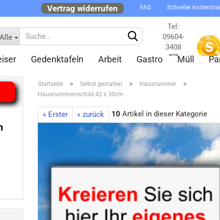
Vertrag widerrufen
FAQ
Schneller kostenlos
Tel:
09604-
Alle
3408
iser
Gedenktafeln
Arbeit
Gastro
Müll
Pa
Kontakt
»
»
»
Startseite
Selbst gestalten
Hausnummer
Hausnummernschild 42 x 30cm
10
Artikel in dieser Kategorie
« Erster
« zurück
n
Konto 
Passw