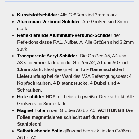
Kunststoffschilder:
Alle Größen sind 3mm stark.
Aluminium-Verbund-Schilder
. Alle Größen sind 3mm
stark.
Reflektierende Aluminium-Verbund-Schilder
der
Reflexionsklasse RA1, Aufbau A. Alle Größen sind 3,2mm
stark.
Transparente Acryl Schilder
. Die Größen A5, A4 und
A3 sind
5mm
stark und die Größen A2, A1 und A0 sind
10mm
stark. Ideal geeignet für
Tür- Namenschilder!
Lieferumfang
bei der Wahl des V2A Befestigungssets:
4
Kopfschrauben, 4 Distanzstücke, 4 Dübel und 4
Schrauben.
Holzschilder
HDF
mit beidseitig weißer Deckschickt. Alle
Größen sind 3mm stark.
Magnet Folie
in den Größen A6 bis A0.
ACHTUNG!! Die
Folien magnetisieren schlecht auf dünnem
Stahlblech!
Selbstklebende Folie
glänzend bedruckt in den Größen
A6 bis A0.