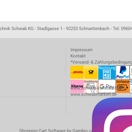
echnik Schwab KG - Stadlgasse 1 - 92253 Schnaittenbach - Tel: 0960
Impressum
Kontakt
*Versand- & Zahlungsbedingun
www.schwab-kunststoff.de
www.schwabmarken.de
Shopping Cart Software
by Gambio.com © 2023