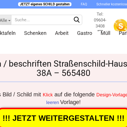
JETZT eigenes SCHILD gestalten
FAQ
Schneller kostenlos
Tel:
09604-
Alle
3408
ktafeln
Schenken
Arbeit
Gastro
Müll
Par
Kontakt
en / beschriften Straßenschild-Ha
38A – 565480
Konto 
Passw
Bild / Schild mit
auf die folgende
Klick
Design-Vorlag
Vorlage!
leeren
!!! JETZT WEITERGESTALTEN !!!