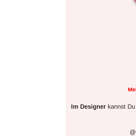
Me
Im Designer
kannst Du 
@D