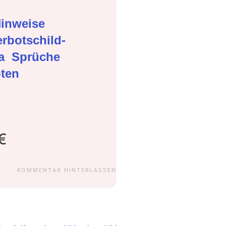
inweise
rbotschild-
ma
Sprüche
oten
KOMMENTAR HINTERLASSEN