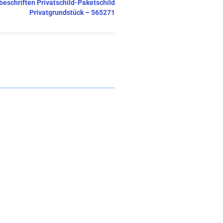
 beschriften Privatschild-Paketschild
Privatgrundstück – 565271