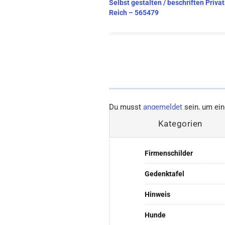
Beitragsnavigation
Selbst gestalten / beschriften Priva
Reich – 565479
Du musst
angemeldet
sein, um ei
Kategorien
Firmenschilder
Gedenktafel
Hinweis
Hunde