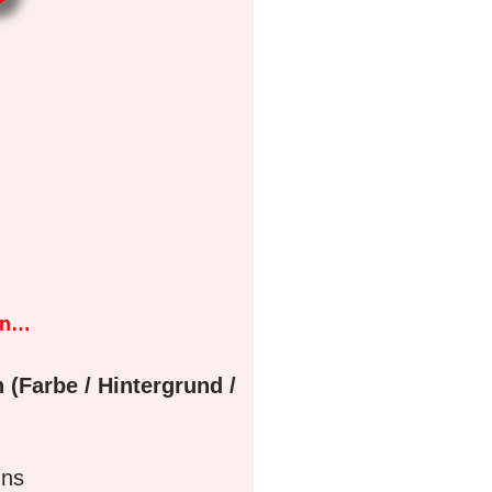
en…
 (Farbe / Hintergrund /
gns