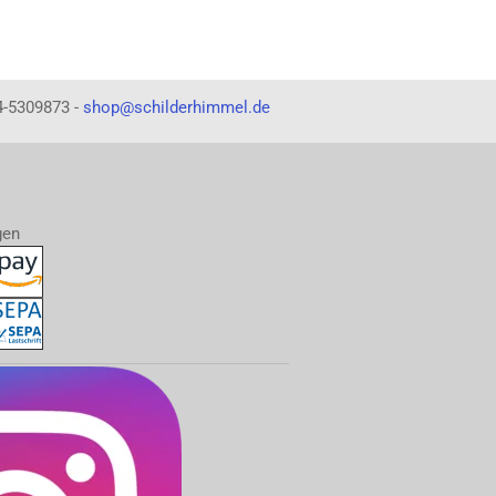
4-5309873 -
shop@schilderhimmel.de
gen