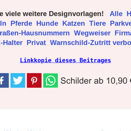
e viele weitere Designvorlagen!
Alle
H
eln
Pferde
Hunde
Katzen
Tiere
Parkve
traßen-Hausnummern
Wegweiser
Fir
-Halter
Privat
Warnschild-Zutritt verb
Linkkopie dieses Beitrages