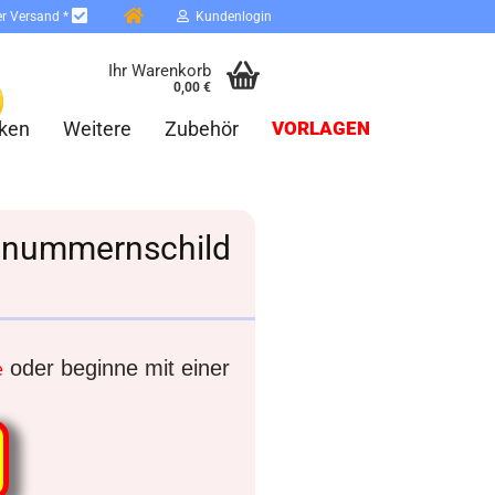
er Versand *
Kundenlogin
Ihr Warenkorb
0,00 €
ken
Weitere
Zubehör
VORLAGEN
usnummernschild
erstellen
ort vergessen?
oder beginne mit einer
e
Schnelle Anmeldung mit