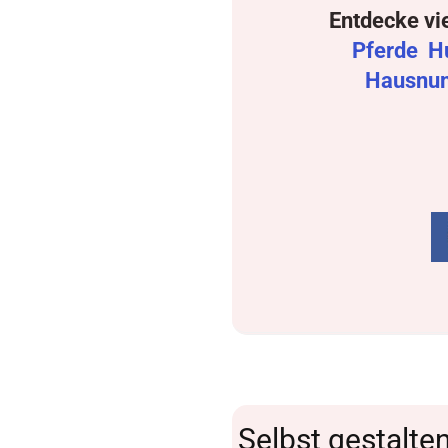
Entdecke vi
Pferde
H
Hausnu
Selbst gestalte