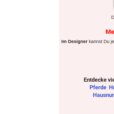
D
Me
Im Designer
kannst Du je
Entdecke vi
Pferde
H
Hausnu