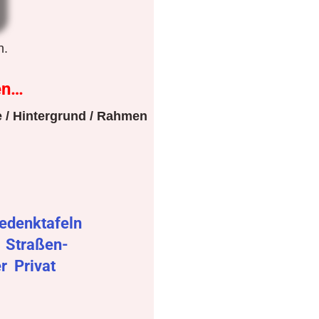
n.
en…
 / Hintergrund / Rahmen
edenktafeln
r
Straßen-
er
Privat