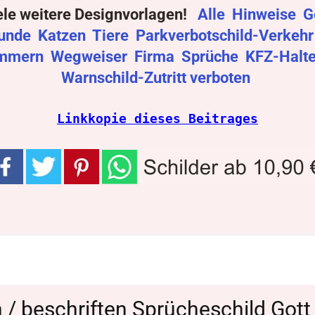
ele weitere Designvorlagen!
Alle
Hinweise
G
unde
Katzen
Tiere
Parkverbotschild-Verkeh
mmern
Wegweiser
Firma
Sprüche
KFZ-Halt
Warnschild-Zutritt verboten
Linkkopie dieses Beitrages
n / beschriften Sprücheschild Gott 