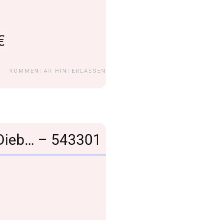
KOMMENTAR HINTERLASSEN
n Dieb… – 543301