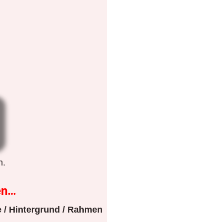
n.
en…
 / Hintergrund / Rahmen