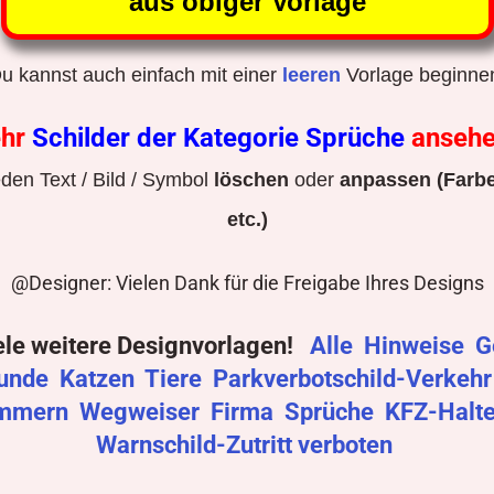
aus obiger Vorlage
u kannst auch einfach mit einer
leeren
Vorlage beginne
hr
Schilder der Kategorie Sprüche
anseh
den Text / Bild / Symbol
löschen
oder
anpassen (Farbe
etc.)
@Designer: Vielen Dank für die Freigabe Ihres Designs
ele weitere Designvorlagen!
Alle
Hinweise
G
unde
Katzen
Tiere
Parkverbotschild-Verkeh
mmern
Wegweiser
Firma
Sprüche
KFZ-Halt
Warnschild-Zutritt verboten