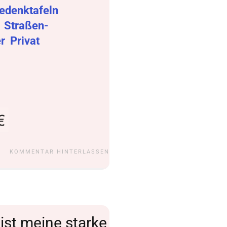
edenktafeln
r
Straßen-
er
Privat
KOMMENTAR HINTERLASSEN
ist meine starke