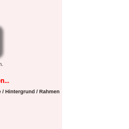
n.
en…
 / Hintergrund / Rahmen