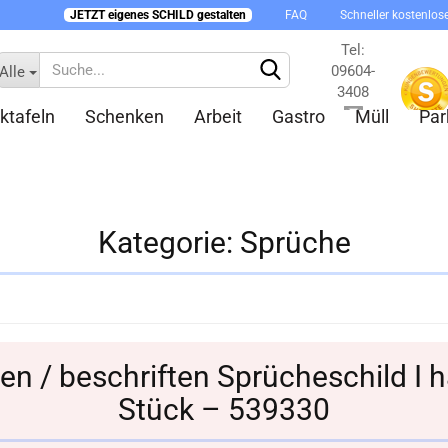
JETZT eigenes SCHILD gestalten
FAQ
Schneller kostenlos
Tel:
09604-
Alle
3408
ktafeln
Schenken
Arbeit
Gastro
Müll
Par
Kontakt
Kategorie:
Sprüche
Konto 
Passw
ten / beschriften Sprücheschild I 
Stück – 539330