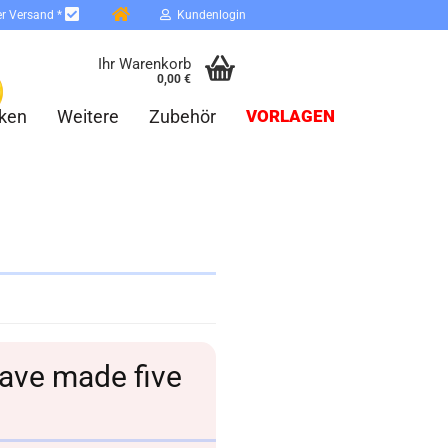
er Versand *
Kundenlogin
Ihr Warenkorb
0,00 €
ken
Weitere
Zubehör
VORLAGEN
erstellen
ort vergessen?
have made five
Schnelle Anmeldung mit