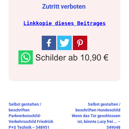
Zutritt verboten
Linkkopie dieses Beitrages
Beitragsnavigation
Selbst gestalten /
Selbst gestalten /
beschriften
beschriften Hundeschild
Parkverbotschild-
Wenn das Tor geschlossen
Verkehrsschild Friedrich
ist, könnte Lucy frei … –
P+S Technik – 548951
549048