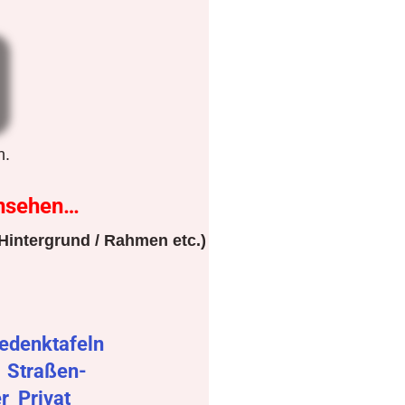
n.
nsehen…
Hintergrund / Rahmen etc.)
edenktafeln
r
Straßen-
er
Privat