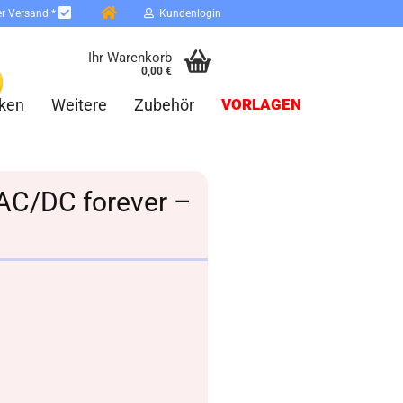
er Versand *
Kundenlogin
Ihr Warenkorb
0,00 €
ken
Weitere
Zubehör
VORLAGEN
 AC/DC forever –
erstellen
ort vergessen?
Schnelle Anmeldung mit