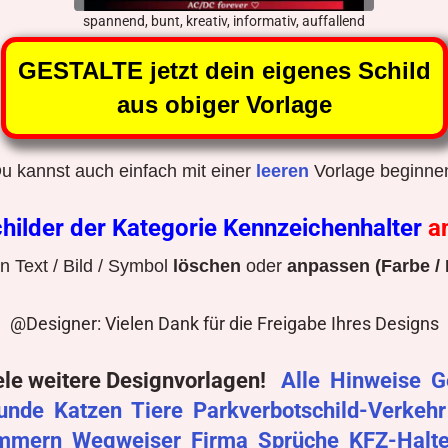
spannend, bunt, kreativ, informativ, auffallend
GESTALTE jetzt dein eigenes Schild
aus obiger Vorlage
u kannst auch einfach mit einer
leeren
Vorlage beginne
hilder der Kategorie Kennzeichenhalter
a
 Text / Bild / Symbol
löschen
oder
anpassen (Farbe / 
@Designer: Vielen Dank für die Freigabe Ihres Designs
ele weitere Designvorlagen!
Alle
Hinweise
G
unde
Katzen
Tiere
Parkverbotschild-Verkeh
mmern
Wegweiser
Firma
Sprüche
KFZ-Halt