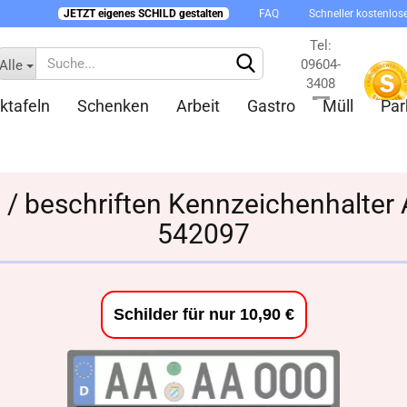
JETZT eigenes SCHILD gestalten
FAQ
Schneller kostenlos
Tel:
09604-
Alle
3408
ktafeln
Schenken
Arbeit
Gastro
Müll
Par
Kontakt
n / beschriften Kennzeichenhalter
542097
Konto 
Passw
Schilder für nur 10,90 €