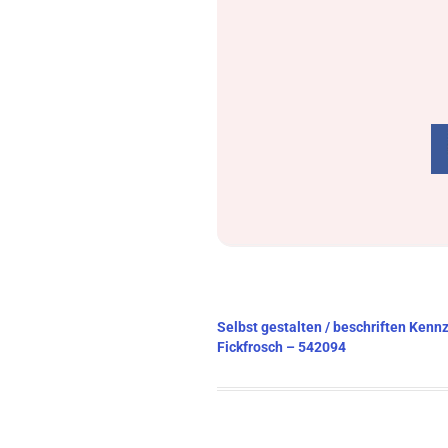
Beitragsnavigation
Selbst gestalten / beschriften Ken
Fickfrosch – 542094