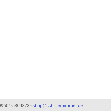
: 09604-5309873 -
shop@schilderhimmel.de