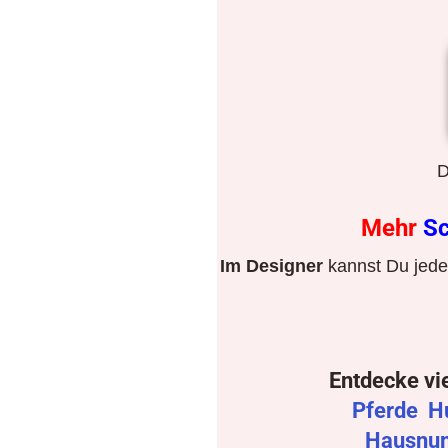
D
Mehr
Sc
Im Designer
kannst Du jeden
Entdecke vi
Pferde
H
Hausnu