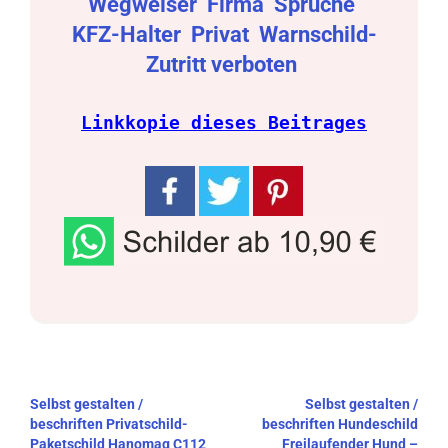
Wegweiser
Firma
Sprüche
KFZ-Halter
Privat
Warnschild-
Zutritt verboten
Linkkopie dieses Beitrages
Beitragsnavigation
Selbst gestalten /
Selbst gestalten /
beschriften Privatschild-
beschriften Hundeschild
Paketschild Hanomag C112
Freilaufender Hund –