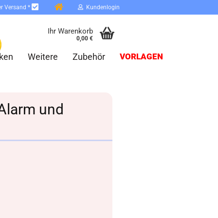
er Versand *
Kundenlogin
Ihr Warenkorb
0,00 €
ken
Weitere
Zubehör
VORLAGEN
 Alarm und
erstellen
ort vergessen?
Schnelle Anmeldung mit