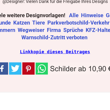
@Designer: Vielen Dank für die Freigabe Ihres Designs
ele weitere Designvorlagen!
Alle
Hinweise
G
unde
Katzen
Tiere
Parkverbotschild-Verkeh
mmern
Wegweiser
Firma
Sprüche
KFZ-Halt
Warnschild-Zutritt verboten
Linkkopie dieses Beitrages