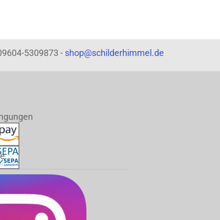
: 09604-5309873 -
shop@schilderhimmel.de
ingungen
de