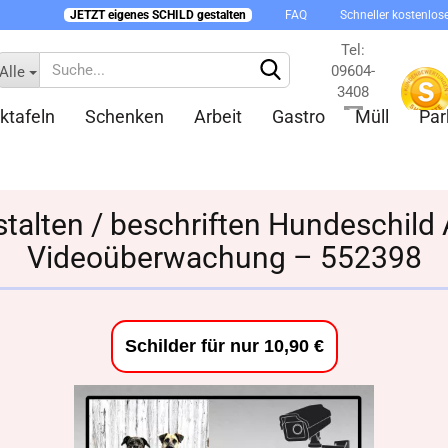
JETZT eigenes SCHILD gestalten
FAQ
Schneller kostenlos
Tel:
09604-
Alle
3408
ktafeln
Schenken
Arbeit
Gastro
Müll
Par
Kontakt
stalten / beschriften Hundeschild
Videoüberwachung – 552398
Konto 
Passw
Schilder für nur 10,90 €