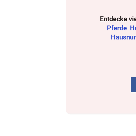
Entdecke vi
Pferde
H
Hausnu