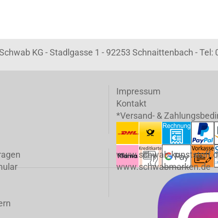
k Schwab KG - Stadlgasse 1 - 92253 Schnaittenbach - Tel
Impressum
Kontakt
*Versand- & Zahlungsbed
fragen
www.schwab-kunststoff.
mular
www.schwabmarken.de
ern