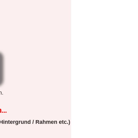
n.
n…
Hintergrund / Rahmen etc.)