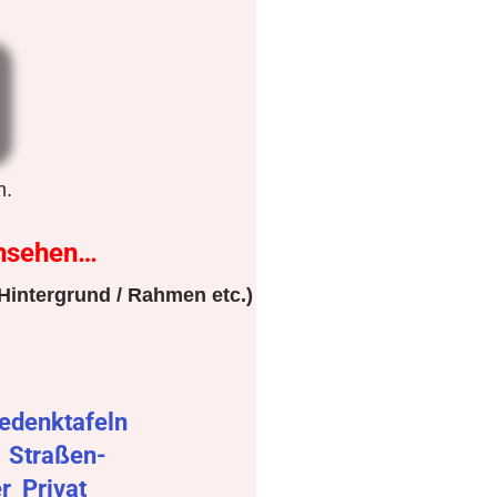
n.
nsehen…
Hintergrund / Rahmen etc.)
edenktafeln
r
Straßen-
er
Privat