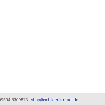
: 09604-5309873 -
shop@schilderhimmel.de