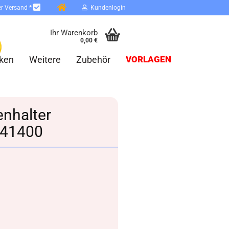
er Versand *
Kundenlogin
Ihr Warenkorb
0,00 €
ken
Weitere
Zubehör
VORLAGEN
enhalter
541400
erstellen
ort vergessen?
Schnelle Anmeldung mit