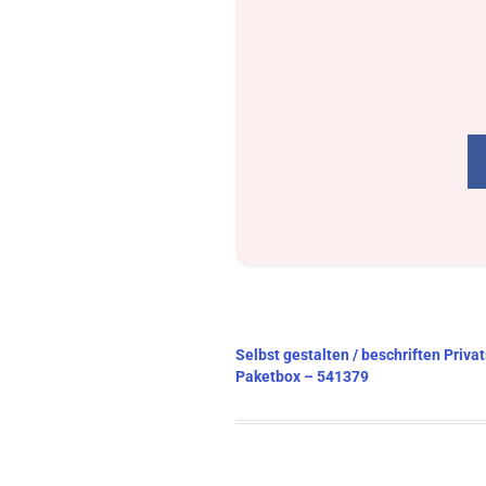
Beitragsnavigation
Selbst gestalten / beschriften Priva
Paketbox – 541379