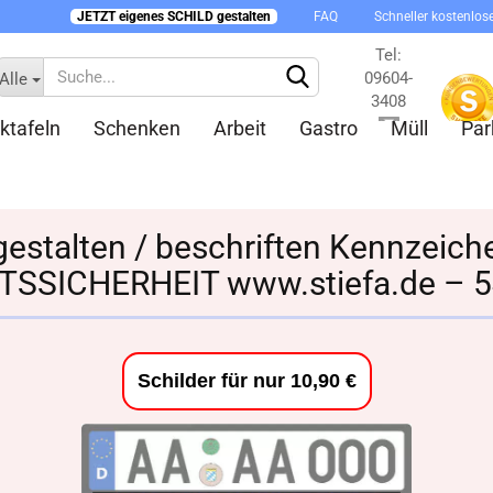
JETZT eigenes SCHILD gestalten
FAQ
Schneller kostenlos
Tel:
09604-
Alle
3408
ktafeln
Schenken
Arbeit
Gastro
Müll
Par
Kontakt
gestalten / beschriften Kennzeich
TSSICHERHEIT www.stiefa.de – 
Konto 
Passw
Schilder für nur 10,90 €