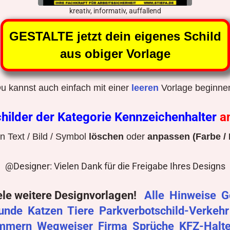
kreativ, informativ, auffallend
GESTALTE jetzt dein eigenes Schild
aus obiger Vorlage
u kannst auch einfach mit einer
leeren
Vorlage beginne
hilder der Kategorie Kennzeichenhalter
a
 Text / Bild / Symbol
löschen
oder
anpassen (Farbe / 
@Designer: Vielen Dank für die Freigabe Ihres Designs
ele weitere Designvorlagen!
Alle
Hinweise
G
unde
Katzen
Tiere
Parkverbotschild-Verkeh
mmern
Wegweiser
Firma
Sprüche
KFZ-Halt