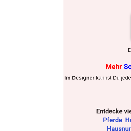
D
Mehr
Sc
Im Designer
kannst Du jeden
Entdecke vi
Pferde
H
Hausnu