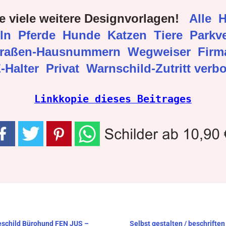
e viele weitere Designvorlagen!
Alle
H
eln
Pferde
Hunde
Katzen
Tiere
Parkve
traßen-Hausnummern
Wegweiser
Fir
-Halter
Privat
Warnschild-Zutritt verb
Linkkopie dieses Beitrages
deschild Bürohund FEN JUS –
Selbst gestalten / beschrifte