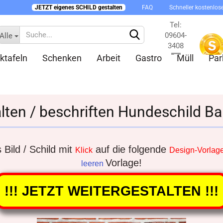
JETZT eigenes SCHILD gestalten
FAQ
Schneller kostenlos
Tel:
09604-
Alle
3408
ktafeln
Schenken
Arbeit
Gastro
Müll
Par
Kontakt
alten / beschriften Hundeschild Ba
Konto 
Bild / Schild mit
auf die folgende
Klick
Design-Vorlag
Vorlage!
Passw
leeren
!!! JETZT WEITERGESTALTEN !!!