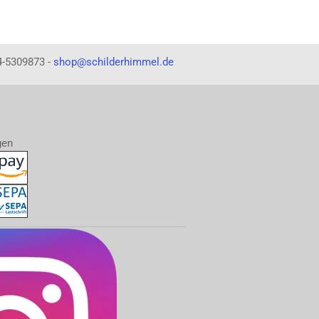
4-5309873 -
shop@schilderhimmel.de
gen