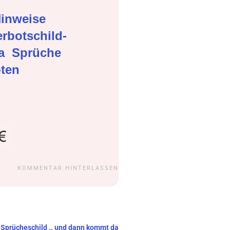
inweise
rbotschild-
ma
Sprüche
oten
KOMMENTAR HINTERLASSEN
n Sprücheschild .. und dann kommt da