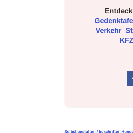
Entdeck
Gedenktaf
Verkehr
S
KFZ
Beitragsnavigation
Selbst gestalten / beschriften Hun