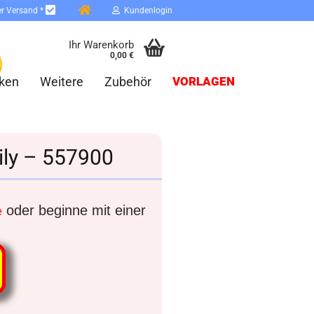
er Versand *
Kundenlogin
Ihr Warenkorb
0,00 €
ken
Weitere
Zubehör
VORLAGEN
ily – 557900
erstellen
oder beginne mit einer
e
ort vergessen?
Schnelle Anmeldung mit