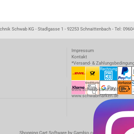
echnik Schwab KG - Stadlgasse 1 - 92253 Schnaittenbach - Tel: 0960
Impressum
Kontakt
*Versand- & Zahlungsbedingun
www.schwab-kunststoff.de
www.schwabmarken.de
Shopping Cart Software
by Gambio.com © 2023