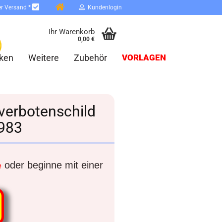
er Versand *
Kundenlogin
Ihr Warenkorb
0,00 €
ken
Weitere
Zubehör
VORLAGEN
tverbotenschild
2983
erstellen
ort vergessen?
oder beginne mit einer
e
Schnelle Anmeldung mit