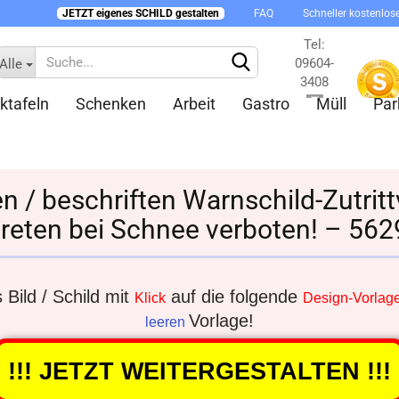
JETZT eigenes SCHILD gestalten
FAQ
Schneller kostenlos
Tel:
09604-
Alle
3408
ktafeln
Schenken
Arbeit
Gastro
Müll
Par
Kontakt
en / beschriften Warnschild-Zutrit
reten bei Schnee verboten! – 56
Konto 
Passw
Bild / Schild mit
auf die folgende
Klick
Design-Vorlag
Vorlage!
leeren
!!! JETZT WEITERGESTALTEN !!!