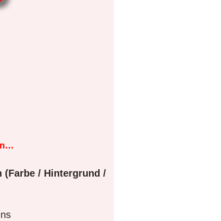
en…
 (Farbe / Hintergrund /
gns