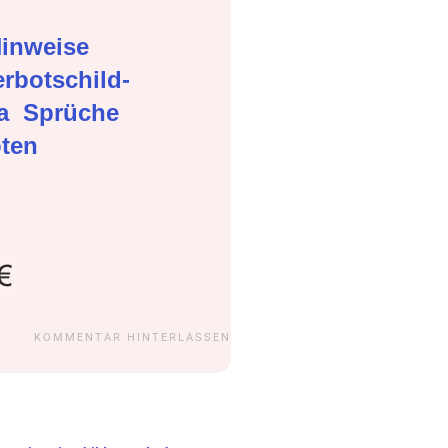
inweise
rbotschild-
ma
Sprüche
oten
KOMMENTAR HINTERLASSEN