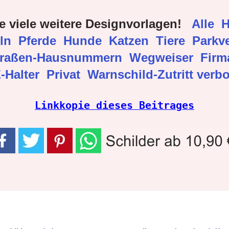
e viele weitere Designvorlagen!
Alle
H
eln
Pferde
Hunde
Katzen
Tiere
Parkve
traßen-Hausnummern
Wegweiser
Fir
-Halter
Privat
Warnschild-Zutritt verb
Linkkopie dieses Beitrages