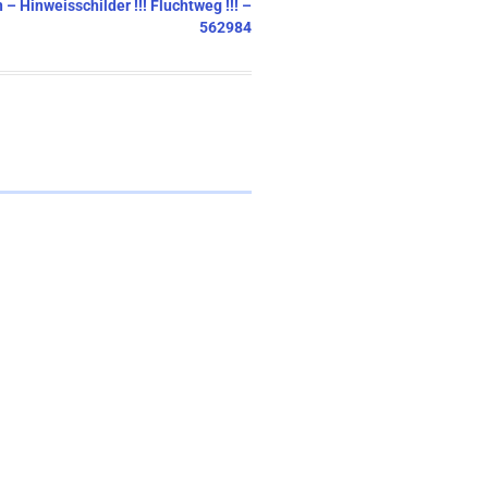
 – Hinweisschilder !!! Fluchtweg !!! –
562984