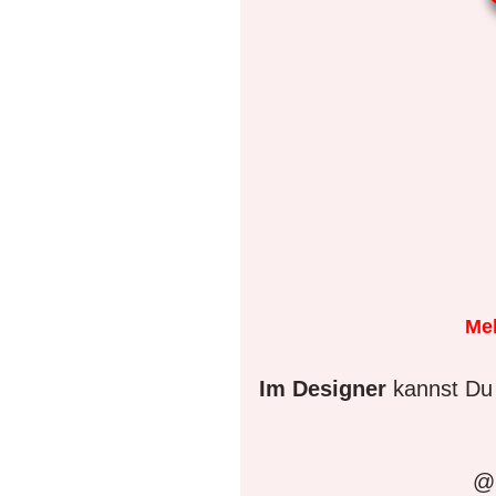
Me
Im Designer
kannst Du 
@D