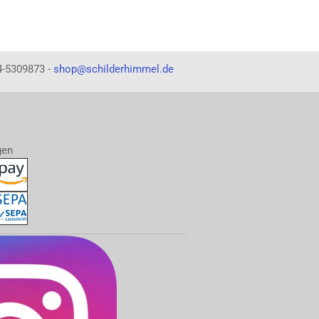
4-5309873 -
shop@schilderhimmel.de
gen