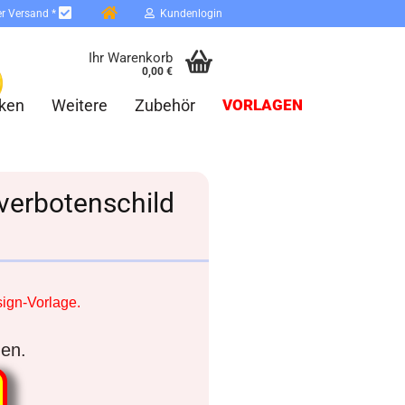
er Versand *
Kundenlogin
Ihr Warenkorb
0,00 €
ken
Weitere
Zubehör
VORLAGEN
tverbotenschild
erstellen
ort vergessen?
ign-Vorlage.
Schnelle Anmeldung mit
nen.