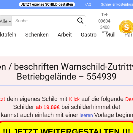
JETZT eigenes SCHILD gestalten
FAQ
Schneller kostenlos
Tel:
09604-
Alle
3408
ktafeln
Schenken
Arbeit
Gastro
Müll
Par
Kontakt
en / beschriften Warnschild-Zutrit
Betriebgelände – 554939
Konto 
Passw
dein eigenes Schild mit
auf die folgende
tzt
Klick
Des
Schilder
bei schilderhimmel.de!
ab 19,89€
kannst auch einfach mit einer
Vorlage begin
leeren
!!! JETZT WEITERGESTALTEN !!!