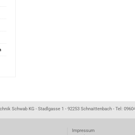
n
echnik Schwab KG - Stadlgasse 1 - 92253 Schnaittenbach - Tel: 0960
Impressum