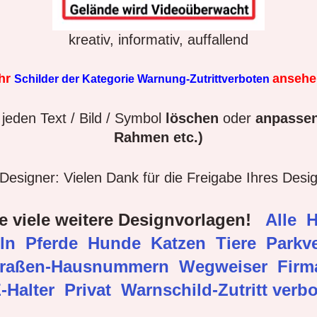
kreativ, informativ, auffallend
hr
anseh
Schilder der Kategorie Warnung-Zutrittverboten
jeden Text / Bild / Symbol
löschen
oder
anpassen
Rahmen etc.)
esigner: Vielen Dank für die Freigabe Ihres Desi
e viele weitere Designvorlagen!
Alle
H
eln
Pferde
Hunde
Katzen
Tiere
Parkve
traßen-Hausnummern
Wegweiser
Fir
-Halter
Privat
Warnschild-Zutritt verb