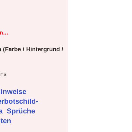
en…
 (Farbe / Hintergrund /
gns
inweise
rbotschild-
ma
Sprüche
oten