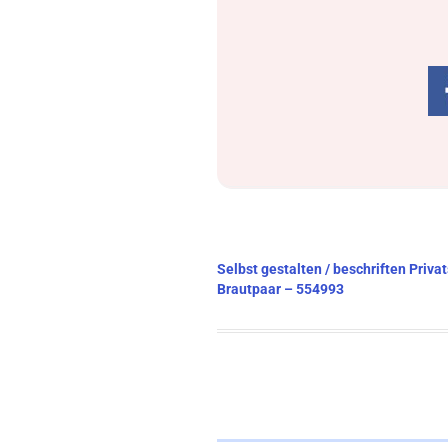
Beitragsnavigation
Selbst gestalten / beschriften Priva
Brautpaar – 554993