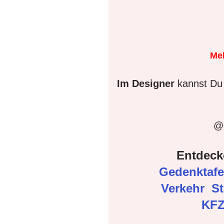
Me
Im Designer
kannst Du 
@D
Entdeck
Gedenktaf
Verkehr
S
KFZ